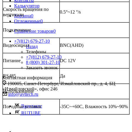
Контакты
Калькулятор
Скорость вращения по
0.5°~12 °/s
вертикали
Корзина
0
Отложенные
0
Подключение
Сравнение товаров
0
+7(812) 679-27-10
Видеосигнал
BNC(AHD)
Назад
Телефоны
+7(812) 679-27-10
Питание
DC 12V
8 (800) 301-27-10
Заказать звонок
RS485
Да
Контактная информация
190005, Санкт-Петербург, Измайловский пр., д. 4, БЦ
«Измайловский», офис 246
Использование
info@avttech.ru
Вконтакте
Погодные условия
-35С~+60С, Влажность 10%~90%
RUTUBE