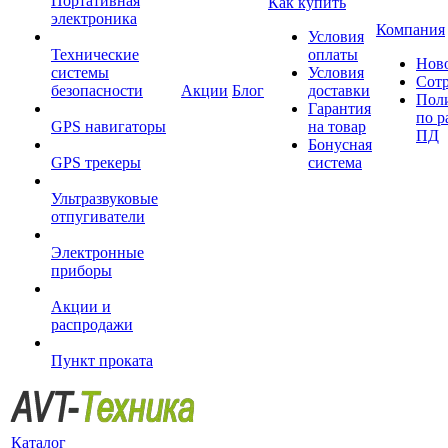
Портативная
Как купить
электроника
Компания
Условия
Технические
оплаты
Нов
системы
Условия
Сот
безопасности
Акции
Блог
доставки
Пол
Гарантия
по р
GPS навигаторы
на товар
ПД
Бонусная
GPS трекеры
система
Ультразвуковые
отпугиватели
Электронные
приборы
Акции и
распродажи
Пункт проката
Каталог