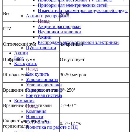
Приборы для электрических сетей
Измерители параметров окружающей среды
Вес
920g
Акции и распродажи
Назад
Акции и распродажи
PTZ
Наушники и колонки
Акции
Распродажа автомобильной электрники
Оптический зум
4x кратный
Пункт проката
Акции
Блог
Цифровой зумм
Отсутствует
Как купить
Назад
Как купить
IR подсветка
30-
50 метров
Условия оплаты
Условия доставки
Гарантия на товар
Вращение по горизонтали
0°~250°
Бонусная система
Компания
Вращение по вертикали
-5°~60 °
Назад
Компания
Новости
Скорость вращения по
Сотрудники
0.5°~12 °/s
горизонтали
Политика по работе с ПД