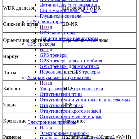
Датчики для сигнализации
WDR диапазон
Цифровой l WDR
Системы контроля доступа
Глушители сигнала
GPS навигаторы
Снижение шума
2D-NR
Назад
GPS навигаторы
Туристические навигаторы
Ориентация картинки
Зеркальная, Обычная
GPS трекеры
Назад
GPS трекеры
Корпус
GPS трекеры для автомобиля
GPS трекеры для животных
Персональные GPS трекеры
Линза
3-12mm
Ультразвуковые отпугиватели
Назад
Ультразвуковые отпугиватели
Байонет
M12
Отпугиватели птиц
Отпугиватели и уничтожители насекомых
Защиа
IP66
Отпугиватели собак
Отпугиватели кротов и змей
Отпугиватели мышей и крыс
Крепление
Настенное
Электронные приборы
Назад
Электронные приборы
Размеры
153mm×93mm×130mm(L×W×H)
Приборы для настройки TV сигнала