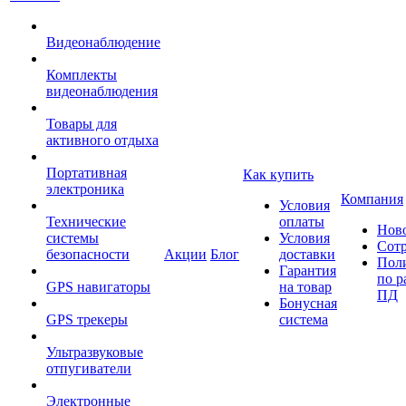
Видеонаблюдение
Комплекты
видеонаблюдения
Товары для
активного отдыха
Портативная
Как купить
электроника
Компания
Условия
Технические
оплаты
Нов
системы
Условия
Сот
безопасности
Акции
Блог
доставки
Пол
Гарантия
по р
GPS навигаторы
на товар
ПД
Бонусная
GPS трекеры
система
Ультразвуковые
отпугиватели
Электронные