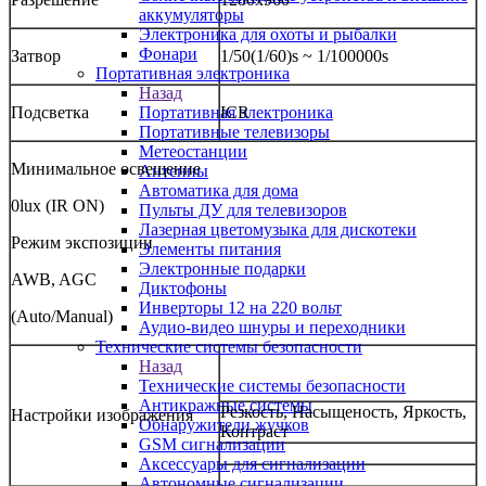
аккумуляторы
Электроника для охоты и рыбалки
Фонари
Затвор
1/50(1/60)s ~ 1/100000s
Портативная электроника
Назад
Портативная электроника
Подсветка
ICR
Портативные телевизоры
Метеостанции
Минимальное освещение
Антенны
Автоматика для дома
0lux (IR ON)
Пульты ДУ для телевизоров
Лазерная цветомузыка для дискотеки
Режим экспозиции
Элементы питания
Электронные подарки
AWB, AGC
Диктофоны
Инверторы 12 на 220 вольт
(Auto/Manual)
Аудио-видео шнуры и переходники
Технические системы безопасности
Назад
Технические системы безопасности
Антикражные системы
Резкость, Насыщеность, Яркость,
Настройки изображения
Обнаружители жучков
Контраст
GSM сигнализации
Аксессуары для сигнализации
Автономные сигнализации