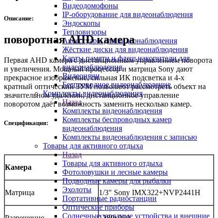
Видеодомофоны
IP-оборудование для видеонаблюдения
Описание:
Эндоскопы
Тепловизоры
поворотная AHD камера
Аксессуары для видеонаблюдения
Жёсткие диски для видеонаблюдения
Карты памяти и флеш накопители для
Первая AHD камера с дистанционным управлением поворота
видеонаблюдения
и увеличения. Мощный процессор и матрица Sony дают
Видеоняни
прекрасное изображение, сильная ИК подсветка и 4-х
Беспроводное видеонаблюдение
кратный оптический ЗУМ позволяют рассмотреть объект на
Комплекты видеонаблюдения
значительном удалении, дистанционное управление
Назад
поворотом даёт возможность заменить несколько камер.
Комплекты видеонаблюдения
Комплекты беспроводных камер
Спецификация:
видеонаблюдения
Комплекты видеонаблюдения с записью
Товары для активного отдыха
Назад
Товары для активного отдыха
Камера
Фотоловушки и лесные камеры
Подводные камеры для рыбалки
Эхолоты
Матрица
1/3" Sony IMX322+NVP2441H
Портативные радиостанции
Оптические приборы
Солнечные зарядные устройства и внешние
Разрешение
1280x960