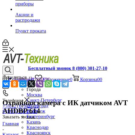
приборы
Акции и
распродажи
Пункт проката
Бесплатный звонок 8 (800) 301-27-10
Поделиться
Санкт-Петербург
Сравнение
0
Отложенные
0
Корзина
0
0
Назад
Города
Москва
Санкт-Петербург
Телефоны
Охранная камера с ИК датчиком AVT
Волгоград
+7(812) 679-27-10
AHDBP 614
Воронеж
8 (800) 301-27-10
Екатеринбург
Заказать звонок
Казань
Главная
Краснодар
-
Красноярск
Каталог