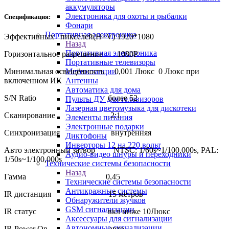
аккумуляторы
Электроника для охоты и рыбалки
Спецификация:
Фонари
Портативная электроника
Эффективных пикселей(H×V) 1920*1080
Назад
Портативная электроника
Горизонтальное разрешение 1080Р
Портативные телевизоры
Метеостанции
Минимальная освещённость 0,001 Люкс 0 Люкс при
Антенны
включенном ИК
Автоматика для дома
S/N Ratio более 52
Пульты ДУ для телевизоров
Лазерная цветомузыка для дискотеки
Сканирование 2:1
Элементы питания
Электронные подарки
Синхронизация внутренняя
Диктофоны
Инверторы 12 на 220 вольт
Авто электронный затвор NTSC: 1/60s~1/100,000s, PAL:
Аудио-видео шнуры и переходники
1/50s~1/100,000s
Технические системы безопасности
Назад
Гамма 0,45
Технические системы безопасности
Антикражные системы
IR дистанция 15 метров
Обнаружители жучков
GSM сигнализации
IR статус вкл ниже 10Люкс
Аксессуары для сигнализации
Автономные сигнализации
IR Power On авто