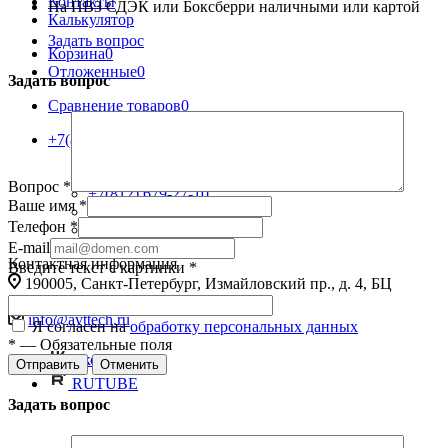
Контакты
На ПВЗ СДЭК или Боксберри наличными или картой
Калькулятор
Задать вопрос
Корзина
0
Отложенные
0
Задать вопрос
Сравнение товаров
0
+7(812) 679-27-10
Назад
Телефоны
Вопрос
*
+7(812) 679-27-10
Ваше имя
*
8 (800) 301-27-10
Телефон
*
Заказать звонок
E-mail
Контактная информация
Введите текст с картинки
*
190005, Санкт-Петербург, Измайловский пр., д. 4, БЦ
«Измайловский», офис 246
info@avttech.ru
Я согласен на
обработку персональных данных
*
—
Обязательные поля
Вконтакте
Отправить
Отменить
RUTUBE
Задать вопрос