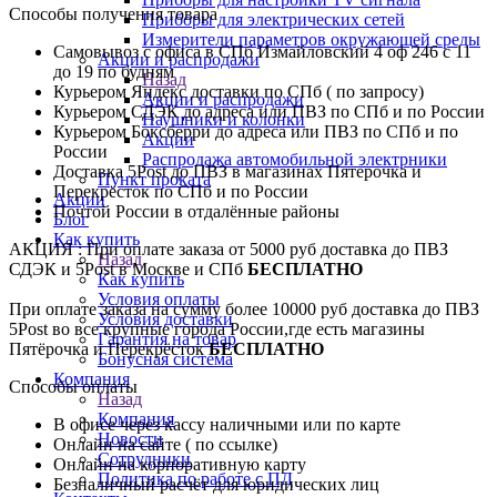
Способы получения товара
Приборы для электрических сетей
Измерители параметров окружающей среды
Самовывоз с офиса в СПб Измайловский 4 оф 246 с 11
Акции и распродажи
до 19 по будням
Назад
Курьером Яндекс доставки по СПб ( по запросу)
Акции и распродажи
Курьером СДЭК до адреса или ПВЗ по СПб и по России
Наушники и колонки
Курьером Боксберри до адреса или ПВЗ по СПб и по
Акции
России
Распродажа автомобильной электрники
Доставка 5Post до ПВЗ в магазинах Пятерочка и
Пункт проката
Перекрёсток по СПб и по России
Акции
Почтой России в отдалённые районы
Блог
Как купить
АКЦИЯ : При оплате заказа от 5000 руб доставка до ПВЗ
Назад
СДЭК и 5Post в Москве и СПб
БЕСПЛАТНО
Как купить
Условия оплаты
При оплате заказа на сумму более 10000 руб доставка до ПВЗ
Условия доставки
5Post во все крупные города России,где есть магазины
Гарантия на товар
Пятёрочка и Перекрёсток
БЕСПЛАТНО
Бонусная система
Компания
Способы оплаты
Назад
Компания
В офисе через кассу наличными или по карте
Новости
Онлайн на сайте ( по ссылке)
Сотрудники
Онлайн на корпоративную карту
Политика по работе с ПД
Безналичный расчёт для юридических лиц