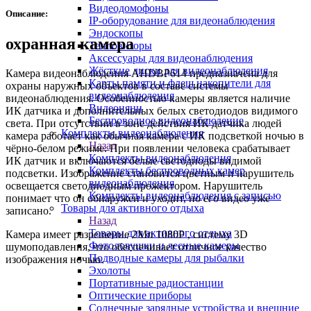
Видеодомофоны
Описание:
IP-оборудование для видеонаблюдения
Эндоскопы
охранная камера
Тепловизоры
Аксессуары для видеонаблюдения
Жёсткие диски для видеонаблюдения
Камера видеонаблюдения AHDBP614 предназначена для
Карты памяти и флеш накопители для
охраны наружных объектов в составе системы
видеонаблюдения
видеонаблюдения. Особенностью камеры является наличие
Видеоняни
ИК датчика и дополнительных белых светодиодов видимого
Беспроводное видеонаблюдение
света. При отсутствии в зоне действия ИК датчика людей
Комплекты видеонаблюдения
камера работает как обычная камера с ИК подсветкой ночью в
Назад
чёрно-белом режиме. При появлении человека срабатывает
Комплекты видеонаблюдения
ИК датчик и включаются белые светодиоды видимой
Комплекты беспроводных камер
подсветки. Изображение становится цветным и нарушитель
видеонаблюдения
освещается светодиодным прожектором. Нарушитель
Комплекты видеонаблюдения с записью
понимает что он обнаружен и уходит, но его видео уже
Товары для активного отдыха
записано.
Назад
Товары для активного отдыха
Камера имеет разрешение 2Мп 1080Р , систему 3D
Фотоловушки и лесные камеры
шумоподавления, что обеспечивает отличное качество
Подводные камеры для рыбалки
изображения ночью.
Эхолоты
Портативные радиостанции
Оптические приборы
Солнечные зарядные устройства и внешние