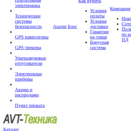
Портативная
Как купить
электроника
Компания
Условия
Технические
оплаты
Нов
системы
Условия
Сот
безопасности
Акции
Блог
доставки
Пол
Гарантия
по р
GPS навигаторы
на товар
ПД
Бонусная
GPS трекеры
система
Ультразвуковые
отпугиватели
Электронные
приборы
Акции и
распродажи
Пункт проката
Каталог