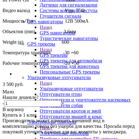
Датчики для сигнализации
Системы контроля доступа
Видео выход Vpp, 75Ω
Глушители сигнала
Мощность/Ток 12В 500мА
GPS навигаторы
Назад
Объектив (mm) 3,6мм
GPS навигаторы
Туристические навигаторы
Weight (g) 600
GPS трекеры
Назад
Температура хранения -30 +60
GPS трекеры
GPS трекеры для автомобиля
Рабочие температуры -20 +50
GPS трекеры для животных
Персональные GPS трекеры
Ультразвуковые отпугиватели
Назад
3 500
руб.
Ультразвуковые отпугиватели
Мало
Отпугиватели птиц
Нашли дешевле?
Отпугиватели и уничтожители насекомых
-
+
Отпугиватели собак
В корзину
Отпугиватели кротов и змей
Купить в 1 клик
Отпугиватели мышей и крыс
Производитель может изменить внешний вид и
Электронные приборы
комплектацию товара без ущерба для качества. Просьба перед
Назад
покупкой уточнять важные для вас моменты у менеджера.
Электронные приборы
Приборы для настройки TV сигнала