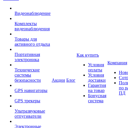
Видеонаблюдение
Комплекты
видеонаблюдения
Товары для
активного отдыха
Портативная
Как купить
электроника
Компания
Условия
Технические
оплаты
Нов
системы
Условия
Сот
безопасности
Акции
Блог
доставки
Пол
Гарантия
по р
GPS навигаторы
на товар
ПД
Бонусная
GPS трекеры
система
Ультразвуковые
отпугиватели
Электронные