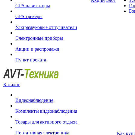
Акции
Блог
Ус
GPS навигаторы
Га
Бо
GPS трекеры
Ультразвуковые отпугиватели
Электронные приборы
Акции и распродажи
Пункт проката
Каталог
Видеонаблюдение
Комплекты видеонаблюдения
Товары для активного отдыха
Портативная электроника
Как куп