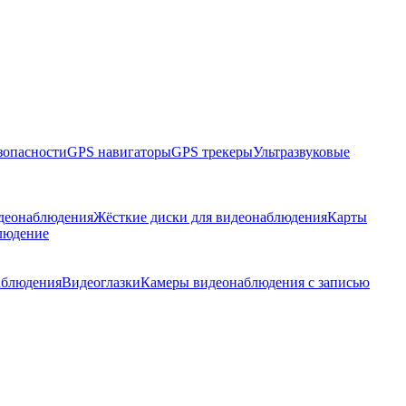
зопасности
GPS навигаторы
GPS трекеры
Ультразвуковые
идеонаблюдения
Жёсткие диски для видеонаблюдения
Карты
людение
аблюдения
Видеоглазки
Камеры видеонаблюдения с записью