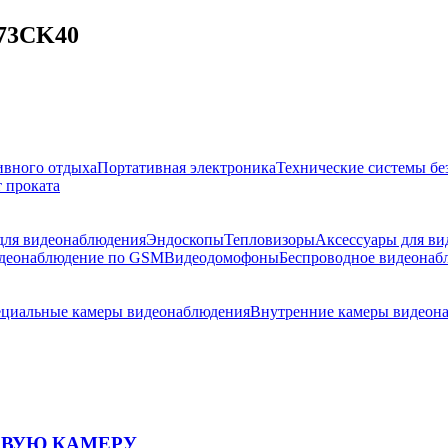
673CK40
ивного отдыха
Портативная электроника
Технические системы бе
 проката
 для видеонаблюдения
Эндоскопы
Тепловизоры
Аксессуары для в
деонаблюдение по GSM
Видеодомофоны
Беспроводное видеонаб
циальные камеры видеонаблюдения
Внутренние камеры видеон
ОВУЮ КАМЕРУ