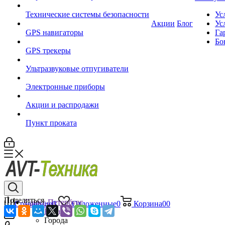
Технические системы безопасности
Ус
Акции
Блог
Ус
GPS навигаторы
Га
Бо
GPS трекеры
Ультразвуковые отпугиватели
Электронные приборы
Акции и распродажи
Пункт проката
Поделиться
Санкт-Петербург
Сравнение
0
Отложенные
0
Корзина
0
0
Назад
Города