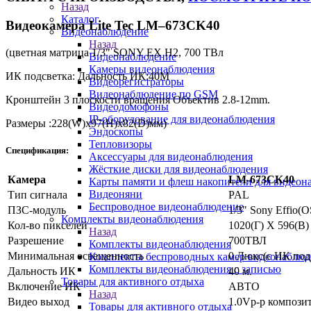
Назад
Каталог
Видеокамера Lite Tec LM–673CK40
Видеонаблюдение
Назад
(цветная матрица 1/3" SONY EX H2, 700 ТВл
Видеонаблюдение
Камеры видеонаблюдения
ИК подсветка: Дальность ИК:40M
Видеорегистраторы
Видеонаблюдение по GSM
Кронштейн 3 плоскости вращения Объектив 2.8-12mm.
Видеодомофоны
IP-оборудование для видеонаблюдения
Размеры :228(W)x97(H)x82(D)мм)
Эндоскопы
Тепловизоры
Спецификация:
Аксессуары для видеонаблюдения
Жёсткие диски для видеонаблюдения
Камера
LM-673CK40
Карты памяти и флеш накопители для видеон
Видеоняни
Тип сигнала
PAL
Беспроводное видеонаблюдение
ПЗС-модуль
1/3" Sony Effio(
Комплекты видеонаблюдения
Кол-во пикселей
1020(Г) X 596(В)
Назад
Разрешение
700ТВЛ
Комплекты видеонаблюдения
Минимальная освещенность
0 Люкс(c ИК под
Комплекты беспроводных камер видеонаблюд
Комплекты видеонаблюдения с записью
Дальность ИК
40 м.
Товары для активного отдыха
Включение ИК
АВТО
Назад
Видео выход
1.0Vp-p компози
Товары для активного отдыха