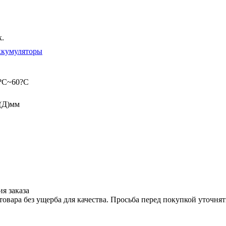
к.
ккумуляторы
0?C~60?C
(Д)мм
я заказа
вара без ущерба для качества. Просьба перед покупкой уточнят