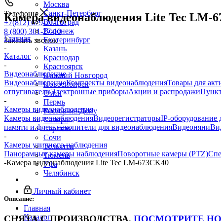
Москва
Санкт-Петербург
Телефоны
Камера видеонаблюдения Lite Tec LM-
Волгоград
+7(812) 679-27-10
Воронеж
8 (800) 301-27-10
Главная
Екатеринбург
Заказать звонок
-
Казань
Каталог
Краснодар
-
Красноярск
Видеонаблюдение
Нижний Новгород
Видеонаблюдение
Комплекты видеонаблюдения
Товары для акт
Новосибирск
отпугиватели
Электронные приборы
Акции и распродажи
Пункт
Омск
-
Пермь
Камеры видеонаблюдения
Ростов-на-Дону
Камеры видеонаблюдения
Видеорегистраторы
IP-оборудование
Самара
памяти и флеш накопители для видеонаблюдения
Видеоняни
Ви
Саратов
-
Сочи
Камеры уличного наблюдения
Тольятти
Панорамные камеры наблюдения
Поворотные камеры (PTZ)
Спе
Тюмень
-
Камера видеонаблюдения Lite Tec LM-673CK40
Уфа
Челябинск
Личный кабинет
Описание:
Главная
Каталог
СНЯТА С ПРОИЗВОДСТВА,
ПОСМОТРИТЕ Н