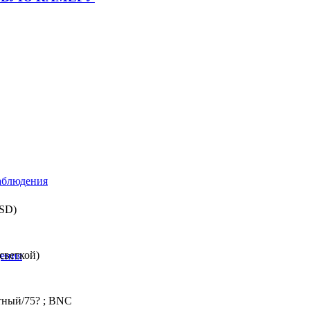
аблюдения
OSD)
светкой)
ения
тный/75? ; BNC