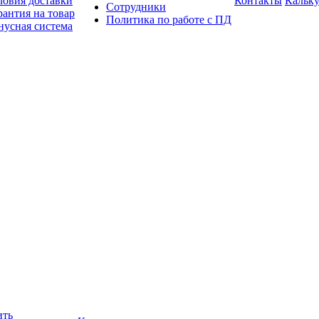
ловия доставки
Контакты
Кальку
Сотрудники
рантия на товар
Политика по работе с ПД
нусная система
ить