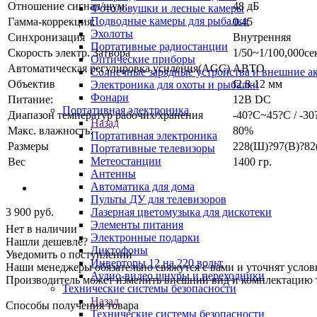
Отношение сигнал/шум:
48 дБ
Фотоловушки и лесные камеры
Подводные камеры для рыбалки
Гамма-коррекция:
0.45
Эхолоты
Синхронизация
Внутренняя
Портативные радиостанции
Скорость электр. Затвора
1/50~1/100,000се
Оптические приборы
Автоматическая регулировка усиления(AGC)
АВТО
Солнечные зарядные устройства и внешние а
Объектив
f2,8-12 мм
Электроника для охоты и рыбалки
Фонари
Питание:
12В DC
Портативная электроника
Диапазон температур рабочих/хранения
-40?C~45?C / -3
Назад
Макс. влажность:
80%
Портативная электроника
Размеры
228(Ш)?97(В)?82
Портативные телевизоры
Метеостанции
Вес
1400 гр.
Антенны
Автоматика для дома
Пульты ДУ для телевизоров
3 900
руб.
Лазерная цветомузыка для дискотеки
Элементы питания
Нет в наличии
Электронные подарки
Нашли дешевле?
Диктофоны
Уведомить о поступлении
Инверторы 12 на 220 вольт
Наши менеджеры обязательно свяжутся с вами и уточнят услови
Аудио-видео шнуры и переходники
Производитель может изменить внешний вид и комплектацию то
Технические системы безопасности
Назад
Способы получения товара
Технические системы безопасности