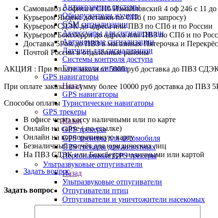
Антикражные системы
Самовывоз с офиса в СПб Измайловский 4 оф 246 с 11 до
Обнаружители жучков
Курьером Яндекс доставки по СПб ( по запросу)
GSM сигнализации
Курьером СДЭК до адреса или ПВЗ по СПб и по России
Аксессуары для сигнализации
Курьером Боксберри до адреса или ПВЗ по СПб и по Рос
Автономные сигнализации
Доставка 5Post до ПВЗ в магазинах Пятерочка и Перекрё
Датчики для сигнализации
Почтой России в отдалённые районы
Системы контроля доступа
Глушители сигнала
АКЦИЯ : При оплате заказа от 5000 руб доставка до ПВЗ СДЭ
GPS навигаторы
Назад
При оплате заказа на сумму более 10000 руб доставка до ПВЗ 5
GPS навигаторы
Способы оплаты
Туристические навигаторы
GPS трекеры
В офисе через кассу наличными или по карте
Назад
Онлайн на сайте ( по ссылке)
GPS трекеры
Онлайн на корпоративную карту
GPS трекеры для автомобиля
Безналичный расчёт для юридических лиц
GPS трекеры для животных
На ПВЗ СДЭК или Боксберри наличными или картой
Персональные GPS трекеры
Ультразвуковые отпугиватели
Задать вопрос
Назад
Ультразвуковые отпугиватели
Задать вопрос
Отпугиватели птиц
Отпугиватели и уничтожители насекомых
Отпугиватели собак
Отпугиватели кротов и змей