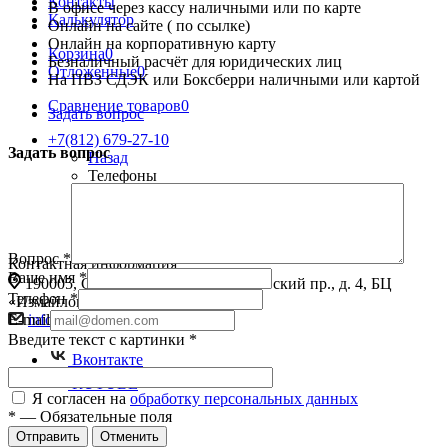
Контакты
В офисе через кассу наличными или по карте
Калькулятор
Онлайн на сайте ( по ссылке)
Онлайн на корпоративную карту
Корзина
0
Безналичный расчёт для юридических лиц
Отложенные
0
На ПВЗ СДЭК или Боксберри наличными или картой
Сравнение товаров
0
Задать вопрос
+7(812) 679-27-10
Задать вопрос
Назад
Телефоны
+7(812) 679-27-10
8 (800) 301-27-10
Заказать звонок
Вопрос
*
Контактная информация
Ваше имя
*
190005, Санкт-Петербург, Измайловский пр., д. 4, БЦ
Телефон
*
«Измайловский», офис 246
info@avttech.ru
E-mail
Введите текст с картинки
*
Вконтакте
RUTUBE
Я согласен на
обработку персональных данных
*
—
Обязательные поля
Отправить
Отменить