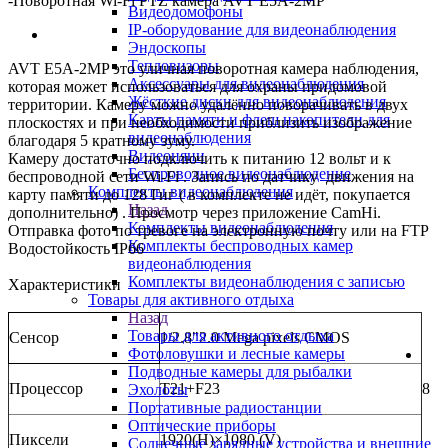
-
Поворотная Wi-Fi PTZ камера AVT E5A-2MP
Видеодомофоны
IP-оборудование для видеонаблюдения
Эндоскопы
Тепловизоры
AVT E5A-2MP это уличная поворотная камера наблюдения,
Аксессуары для видеонаблюдения
которая может использоваться для охраны придомовой
Жёсткие диски для видеонаблюдения
территории. Камеру можно удалённо поворачивать в двух
Карты памяти и флеш накопители для
плоскостях и при необходимости приблизить изображение
видеонаблюдения
благодаря 5 кратному зуму.
Видеоняни
Камеру достаточно подключить к питанию 12 вольт и к
Беспроводное видеонаблюдение
беспроводной сети Wi-Fi . Запись по датчику движения на
Комплекты видеонаблюдения
карту памяти до 128 Гиг ( в комплекте не идёт, покупается
Назад
дополнительно) . Просмотр через приложение CamHi.
Комплекты видеонаблюдения
Отправка фото по тревоге на электронную почту или на FTP
Комплекты беспроводных камер
Водостойкость IP66
видеонаблюдения
Комплекты видеонаблюдения с записью
Характеристики
Товары для активного отдыха
Назад
Товары для активного отдыха
Сенсор
1/2.8"2.0 Mega pixels CMOS
Фотоловушки и лесные камеры
Подводные камеры для рыбалки
Процессор
T21+F23
8
Эхолоты
Портативные радиостанции
Оптические приборы
Пиксели
1920(H)×1080 (V)
Солнечные зарядные устройства и внешние