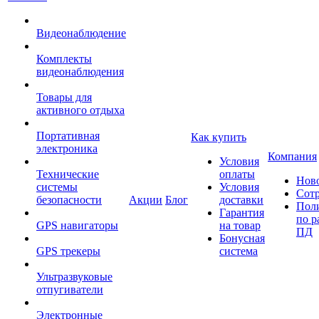
Видеонаблюдение
Комплекты
видеонаблюдения
Товары для
активного отдыха
Портативная
Как купить
электроника
Компания
Условия
Технические
оплаты
Нов
системы
Условия
Сот
безопасности
Акции
Блог
доставки
Пол
Гарантия
по р
GPS навигаторы
на товар
ПД
Бонусная
GPS трекеры
система
Ультразвуковые
отпугиватели
Электронные