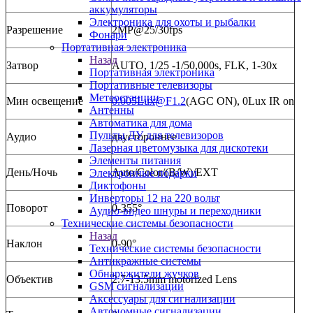
аккумуляторы
Электроника для охоты и рыбалки
Разрешение
2MP@25/30fps
Фонари
Портативная электроника
Назад
Затвор
AUTO, 1/25 -1/50,000s, FLK, 1-30x
Портативная электроника
Портативные телевизоры
Метеостанции
Мин освещение
0.005Lux@F1.2
(AGC ON), 0Lux IR on
Антенны
Автоматика для дома
Пульты ДУ для телевизоров
Аудио
двустороннее
Лазерная цветомузыка для дискотеки
Элементы питания
День/Ночь
Auto/Color/(B/W)/EXT
Электронные подарки
Диктофоны
Инверторы 12 на 220 вольт
Поворот
0-355°
Аудио-видео шнуры и переходники
Технические системы безопасности
Назад
Наклон
0-90°
Технические системы безопасности
Антикражные системы
Обнаружители жучков
Объектив
2.7-13.5mm motorized Lens
GSM сигнализации
Аксессуары для сигнализации
Автономные сигнализации