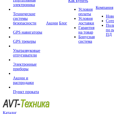
Портативная
Как купить
электроника
Компания
Условия
Технические
оплаты
Нов
системы
Условия
Сот
безопасности
Акции
Блог
доставки
Пол
Гарантия
по р
GPS навигаторы
на товар
ПД
Бонусная
GPS трекеры
система
Ультразвуковые
отпугиватели
Электронные
приборы
Акции и
распродажи
Пункт проката
Каталог