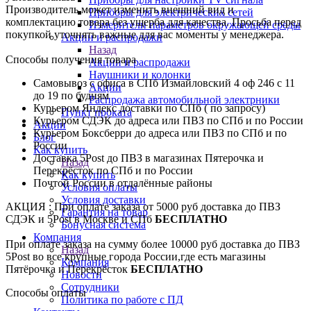
Производитель может изменить внешний вид и
Приборы для электрических сетей
комплектацию товара без ущерба для качества. Просьба перед
Измерители параметров окружающей среды
покупкой уточнять важные для вас моменты у менеджера.
Акции и распродажи
Назад
Способы получения товара
Акции и распродажи
Наушники и колонки
Самовывоз с офиса в СПб Измайловский 4 оф 246 с 11
Акции
до 19 по будням
Распродажа автомобильной электрники
Курьером Яндекс доставки по СПб ( по запросу)
Пункт проката
Курьером СДЭК до адреса или ПВЗ по СПб и по России
Акции
Курьером Боксберри до адреса или ПВЗ по СПб и по
Блог
России
Как купить
Доставка 5Post до ПВЗ в магазинах Пятерочка и
Назад
Перекрёсток по СПб и по России
Как купить
Почтой России в отдалённые районы
Условия оплаты
Условия доставки
АКЦИЯ : При оплате заказа от 5000 руб доставка до ПВЗ
Гарантия на товар
СДЭК и 5Post в Москве и СПб
БЕСПЛАТНО
Бонусная система
Компания
При оплате заказа на сумму более 10000 руб доставка до ПВЗ
Назад
5Post во все крупные города России,где есть магазины
Компания
Пятёрочка и Перекрёсток
БЕСПЛАТНО
Новости
Сотрудники
Способы оплаты
Политика по работе с ПД