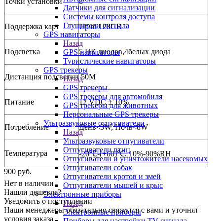
Точки установки
8
Датчики для сигнализации
Системы контроля доступа
Глушители сигнала
Поддержка карт
Up to 128GB
GPS навигаторы
Назад
Подсветка
5 ИК диодов,4белых диода
GPS навигаторы
Туристические навигаторы
GPS трекеры
Дистанция подсветки
50M
Назад
GPS трекеры
GPS трекеры для автомобиля
Питание
12 VDC ± 10%
GPS трекеры для животных
Персональные GPS трекеры
Ультразвуковые отпугиватели
Потребление
День<3W, Ночь<8W
Назад
Ультразвуковые отпугиватели
Отпугиватели птиц
Температура
-20
℃
-(+60)
℃
, 10%-90%RH
Отпугиватели и уничтожители насекомых
Отпугиватели собак
900
руб.
Отпугиватели кротов и змей
Нет в наличии
Отпугиватели мышей и крыс
Нашли дешевле?
Электронные приборы
Уведомить о поступлении
Назад
Наши менеджеры обязательно свяжутся с вами и уточнят
Электронные приборы
условия заказа
Приборы для настройки TV сигнала