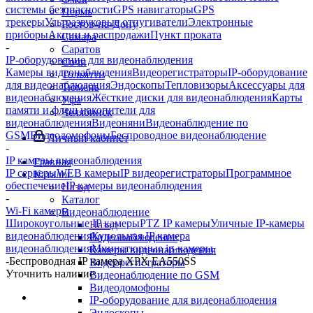
системы безопасности
GPS навигаторы
GPS
Пермь
трекеры
Ультразвуковые отпугиватели
Электронные
Ростов-на-Дону
приборы
Акции и распродажи
Пункт проката
Самара
-
Саратов
IP-оборудование для видеонаблюдения
Сочи
Камеры видеонаблюдения
Видеорегистраторы
IP-оборудование
Тольятти
для видеонаблюдения
Эндоскопы
Тепловизоры
Аксессуары для
Тюмень
видеонаблюдения
Жёсткие диски для видеонаблюдения
Карты
Уфа
памяти и флеш накопители для
Челябинск
видеонаблюдения
Видеоняни
Видеонаблюдение по
GSM
Видеодомофоны
Беспроводное видеонаблюдение
Личный кабинет
-
IP камеры видеонаблюдения
Главная
IP серверы
WEB камеры
IP видеорегистраторы
Программное
Каталог
обеспечение
IP камеры видеонаблюдения
Назад
-
Каталог
Wi-Fi камеры
Видеонаблюдение
Широкоугольные IP камеры
PTZ IP камеры
Уличные IP-камеры
Назад
видеонаблюдения
Купольная IP камера
Видеонаблюдение
видеонаблюдения
Миниатюрные ip-камеры
Камеры видеонаблюдения
-
Беспроводная IP камера XPX ЕА550SS
Видеорегистраторы
Уточнить наличие
Видеонаблюдение по GSM
Видеодомофоны
IP-оборудование для видеонаблюдения
Эндоскопы