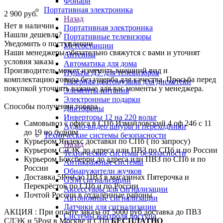
Фонари
Портативная электроника
2 900
руб.
Назад
Нет в наличии
Портативная электроника
Нашли дешевле?
Портативные телевизоры
Уведомить о поступлении
Метеостанции
Наши менеджеры обязательно свяжутся с вами и уточнят
Антенны
условия заказа
Автоматика для дома
Производитель может изменить внешний вид и
Пульты ДУ для телевизоров
комплектацию товара без ущерба для качества. Просьба перед
Лазерная цветомузыка для дискотеки
покупкой уточнять важные для вас моменты у менеджера.
Элементы питания
Электронные подарки
Способы получения товара
Диктофоны
Инверторы 12 на 220 вольт
Самовывоз с офиса в СПб Измайловский 4 оф 246 с 11
Аудио-видео шнуры и переходники
до 19 по будням
Технические системы безопасности
Курьером Яндекс доставки по СПб ( по запросу)
Назад
Курьером СДЭК до адреса или ПВЗ по СПб и по России
Технические системы безопасности
Курьером Боксберри до адреса или ПВЗ по СПб и по
Антикражные системы
России
Обнаружители жучков
Доставка 5Post до ПВЗ в магазинах Пятерочка и
GSM сигнализации
Перекрёсток по СПб и по России
Аксессуары для сигнализации
Почтой России в отдалённые районы
Автономные сигнализации
Датчики для сигнализации
АКЦИЯ : При оплате заказа от 5000 руб доставка до ПВЗ
Системы контроля доступа
СДЭК и 5Post в Москве и СПб
БЕСПЛАТНО