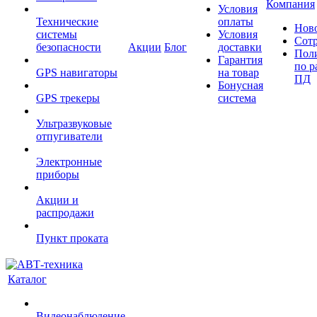
Компания
Условия
Технические
оплаты
Нов
системы
Условия
Сот
безопасности
Акции
Блог
доставки
Пол
Гарантия
по р
GPS навигаторы
на товар
ПД
Бонусная
GPS трекеры
система
Ультразвуковые
отпугиватели
Электронные
приборы
Акции и
распродажи
Пункт проката
Каталог
Видеонаблюдение