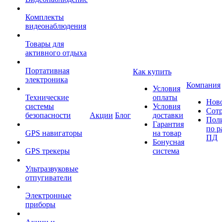
Комплекты
видеонаблюдения
Товары для
активного отдыха
Портативная
Как купить
электроника
Компания
Условия
Технические
оплаты
Нов
системы
Условия
Сот
безопасности
Акции
Блог
доставки
Пол
Гарантия
по р
GPS навигаторы
на товар
ПД
Бонусная
GPS трекеры
система
Ультразвуковые
отпугиватели
Электронные
приборы