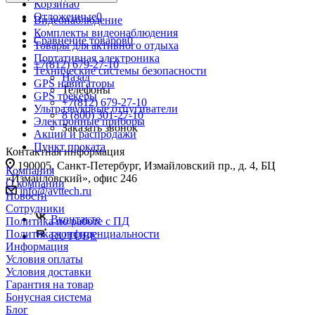
Корзина
0
Отложенные
0
Видеонаблюдение
Комплекты видеонаблюдения
Сравнение товаров
0
Товары для активного отдыха
Портативная электроника
+7(812) 679-27-10
Технические системы безопасности
Назад
GPS навигаторы
Телефоны
GPS трекеры
+7(812) 679-27-10
Ультразвуковые отпугиватели
8 (800) 301-27-10
Электронные приборы
Заказать звонок
Акции и распродажи
Пункт проката
Контактная информация
190005, Санкт-Петербург, Измайловский пр., д. 4, БЦ
Компания
«Измайловский», офис 246
О компании
info@avttech.ru
Новости
Сотрудники
Вконтакте
Политика по работе с ПД
Политика конфиденциальности
RUTUBE
Информация
Условия оплаты
Условия доставки
Гарантия на товар
Бонусная система
Блог