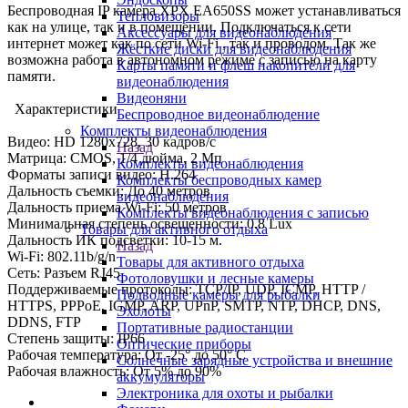
Беспроводная IP камера XPX ЕА650SS может устанавливаться
Тепловизоры
как на улице, так и в помещении. Подключаться к сети
Аксессуары для видеонаблюдения
интернет может как по сети Wi-Fi , так и проводом. Так же
Жёсткие диски для видеонаблюдения
возможна работа в автономном режиме с записью на карту
Карты памяти и флеш накопители для
памяти.
видеонаблюдения
Видеоняни
Характеристики
Беспроводное видеонаблюдение
Комплекты видеонаблюдения
Видео: HD 1280x728, 30 кадров/с
Назад
Матрица: CMOS, 1/4 дюйма, 2 Мп
Комплекты видеонаблюдения
Форматы записи видео: H.264
Комплекты беспроводных камер
Дальность съемки: До 40 метров
видеонаблюдения
Дальность приема Wi-Fi: 50 метров
Комплекты видеонаблюдения с записью
Минимальная степень освещенности: 0.8 Lux
Товары для активного отдыха
Дальность ИК подсветки: 10-15 м.
Назад
Wi-Fi: 802.11b/g/n
Товары для активного отдыха
Сеть: Разъем RJ45
Фотоловушки и лесные камеры
Поддерживаемые протоколы: TCP/IP, UDP, ICMP, HTTP /
Подводные камеры для рыбалки
HTTPS, PPPoE, IGMP, ARP, UPnP, SMTP, NTP, DHCP, DNS,
Эхолоты
DDNS, FTP
Портативные радиостанции
Степень защиты: IP66
Оптические приборы
Рабочая температура: От -25° до 50° C
Солнечные зарядные устройства и внешние
Рабочая влажность: От 5% до 90%
аккумуляторы
Электроника для охоты и рыбалки