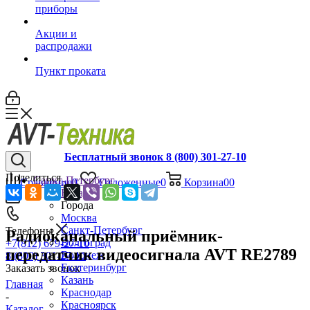
приборы
Акции и
распродажи
Пункт проката
Бесплатный звонок 8 (800) 301-27-10
Поделиться
Санкт-Петербург
Сравнение
0
Отложенные
0
Корзина
0
0
Назад
Города
Москва
Санкт-Петербург
Телефоны
Радиоканальный приёмник-
Волгоград
+7(812) 679-27-10
передатчик видеосигнала AVT RE2789
Воронеж
8 (800) 301-27-10
Екатеринбург
Заказать звонок
Казань
Главная
Краснодар
-
Красноярск
Каталог