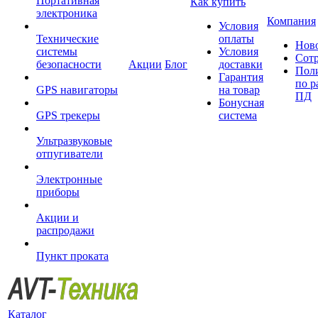
Портативная
Как купить
электроника
Компания
Условия
Технические
оплаты
Нов
системы
Условия
Сот
безопасности
Акции
Блог
доставки
Пол
Гарантия
по р
GPS навигаторы
на товар
ПД
Бонусная
GPS трекеры
система
Ультразвуковые
отпугиватели
Электронные
приборы
Акции и
распродажи
Пункт проката
Каталог