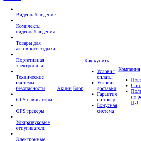
Видеонаблюдение
Комплекты
видеонаблюдения
Товары для
активного отдыха
Портативная
Как купить
электроника
Компания
Условия
Технические
оплаты
Нов
системы
Условия
Сот
безопасности
Акции
Блог
доставки
Пол
Гарантия
по р
GPS навигаторы
на товар
ПД
Бонусная
GPS трекеры
система
Ультразвуковые
отпугиватели
Электронные