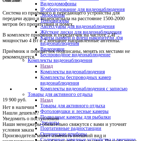
Описание:
Видеодомофоны
IP-оборудование для видеонаблюдения
Система из приёмного и передающего устройства для
Эндоскопы
передачи аудио и видеосигнала на расстояние 1500-2000
Тепловизоры
метров без препятствий и помех.
Аксессуары для видеонаблюдения
Жёсткие диски для видеонаблюдения
В комплекте приёмник и передатчик на частоте 2,4Г ,
Карты памяти и флеш накопители для
мощностью 4 Вт и 2 внешние направленные антенны.
видеонаблюдения
Видеоняни
Приёмник и передатчик подписаны, менять их местами не
Беспроводное видеонаблюдение
рекомендуется.
Комплекты видеонаблюдения
Назад
Комплекты видеонаблюдения
Комплекты беспроводных камер
видеонаблюдения
Комплекты видеонаблюдения с записью
Товары для активного отдыха
19 900
руб.
Назад
Товары для активного отдыха
Нет в наличии
Фотоловушки и лесные камеры
Нашли дешевле?
Подводные камеры для рыбалки
Уведомить о поступлении
Эхолоты
Наши менеджеры обязательно свяжутся с вами и уточнят
Портативные радиостанции
условия заказа
Оптические приборы
Производитель может изменить внешний вид и
Солнечные зарядные устройства и внешние