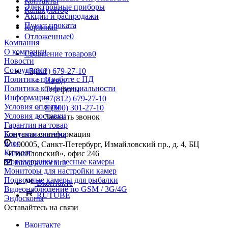
Контакты
Электронные приборы
Калькулятор
Акции и распродажи
Пункт проката
Корзина
0
Отложенные
0
Компания
О компании
Сравнение товаров
0
Новости
Сотрудники
+7(812) 679-27-10
Политика по работе с ПД
Назад
Политика конфиденциальности
Телефоны
Информация
+7(812) 679-27-10
Условия оплаты
8 (800) 301-27-10
Условия доставки
Заказать звонок
Гарантия на товар
Контактная информация
Бонусная система
Блог
190005, Санкт-Петербург, Измайловский пр., д. 4, БЦ
Каталог
«Измайловский», офис 246
Фотоловушки и лесные камеры
info@avttech.ru
Мониторы для настройки камер
Подводные камеры для рыбалки
Вконтакте
Видеонаблюдение по GSM / 3G/4G
RUTUBE
Эндоскопы
Оставайтесь на связи
Вконтакте