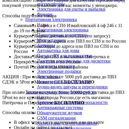
комплектацию товара без ущерба для качества. Просьба перед
аккумуляторы
покупкой уточнять важные для вас моменты у менеджера.
Электроника для охоты и рыбалки
Фонари
Способы получения товара
Портативная электроника
Назад
Самовывоз с офиса в СПб Измайловский 4 оф 246 с 11
Портативная электроника
до 19 по будням
Портативные телевизоры
Курьером Яндекс доставки по СПб ( по запросу)
Метеостанции
Курьером СДЭК до адреса или ПВЗ по СПб и по России
Антенны
Курьером Боксберри до адреса или ПВЗ по СПб и по
Автоматика для дома
России
Пульты ДУ для телевизоров
Доставка 5Post до ПВЗ в магазинах Пятерочка и
Лазерная цветомузыка для дискотеки
Перекрёсток по СПб и по России
Элементы питания
Почтой России в отдалённые районы
Электронные подарки
Диктофоны
АКЦИЯ : При оплате заказа от 5000 руб доставка до ПВЗ
Инверторы 12 на 220 вольт
СДЭК и 5Post в Москве и СПб
БЕСПЛАТНО
Аудио-видео шнуры и переходники
Технические системы безопасности
При оплате заказа на сумму более 10000 руб доставка до ПВЗ
Назад
5Post во все крупные города России,где есть магазины
Технические системы безопасности
Пятёрочка и Перекрёсток
БЕСПЛАТНО
Антикражные системы
Способы оплаты
Обнаружители жучков
GSM сигнализации
В офисе через кассу наличными или по карте
Аксессуары для сигнализации
Онлайн на сайте ( по ссылке)
Автономные сигнализации