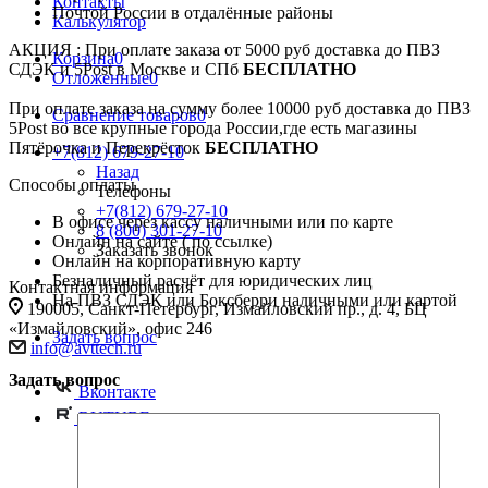
Контакты
Почтой России в отдалённые районы
Калькулятор
АКЦИЯ : При оплате заказа от 5000 руб доставка до ПВЗ
Корзина
0
СДЭК и 5Post в Москве и СПб
БЕСПЛАТНО
Отложенные
0
При оплате заказа на сумму более 10000 руб доставка до ПВЗ
Сравнение товаров
0
5Post во все крупные города России,где есть магазины
Пятёрочка и Перекрёсток
БЕСПЛАТНО
+7(812) 679-27-10
Назад
Способы оплаты
Телефоны
+7(812) 679-27-10
В офисе через кассу наличными или по карте
8 (800) 301-27-10
Онлайн на сайте ( по ссылке)
Заказать звонок
Онлайн на корпоративную карту
Безналичный расчёт для юридических лиц
Контактная информация
На ПВЗ СДЭК или Боксберри наличными или картой
190005, Санкт-Петербург, Измайловский пр., д. 4, БЦ
«Измайловский», офис 246
Задать вопрос
info@avttech.ru
Задать вопрос
Вконтакте
RUTUBE