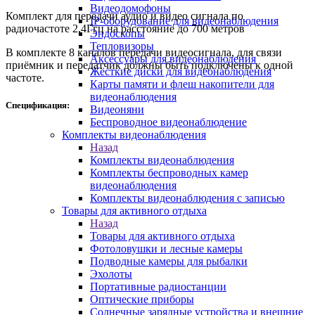
Видеодомофоны
Комплект для передачи аудио и видео сигнала по
IP-оборудование для видеонаблюдения
радиочастоте 2,4Ггц на расстояние до 700 метров
Эндоскопы
Тепловизоры
В комплекте 8 каналов передачи видеосигнала, для связи
Аксессуары для видеонаблюдения
приёмник и передатчик должны быть подключены к одной
Жёсткие диски для видеонаблюдения
частоте.
Карты памяти и флеш накопители для
видеонаблюдения
Спецификация:
Видеоняни
Беспроводное видеонаблюдение
Комплекты видеонаблюдения
Назад
Комплекты видеонаблюдения
Комплекты беспроводных камер
видеонаблюдения
Комплекты видеонаблюдения с записью
Товары для активного отдыха
Назад
Товары для активного отдыха
Фотоловушки и лесные камеры
Подводные камеры для рыбалки
Эхолоты
Портативные радиостанции
Оптические приборы
Солнечные зарядные устройства и внешние