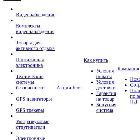
Видеонаблюдение
Комплекты
видеонаблюдения
Товары для
активного отдыха
Портативная
Как купить
электроника
Компания
Условия
Технические
оплаты
Нов
системы
Условия
Сот
безопасности
Акции
Блог
доставки
Пол
Гарантия
по р
GPS навигаторы
на товар
ПД
Бонусная
GPS трекеры
система
Ультразвуковые
отпугиватели
Электронные