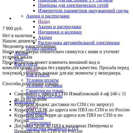
Приборы для электрических сетей
Измерители параметров окружающей среды
Акции и распродажи
Назад
Акции и распродажи
7 900
руб.
Наушники и колонки
Нет в наличии
Акции
Нашли дешевле?
Распродажа автомобильной электрники
Уведомить о поступлении
Пункт проката
Наши менеджеры обязательно свяжутся с вами и уточнят
Акции
условия заказа
Блог
Производитель может изменить внешний вид и
Как купить
комплектацию товара без ущерба для качества. Просьба перед
Назад
покупкой уточнять важные для вас моменты у менеджера.
Как купить
Условия оплаты
Способы получения товара
Условия доставки
Гарантия на товар
Самовывоз с офиса в СПб Измайловский 4 оф 246 с 11
Бонусная система
до 19 по будням
Компания
Курьером Яндекс доставки по СПб ( по запросу)
Назад
Курьером СДЭК до адреса или ПВЗ по СПб и по России
Компания
Курьером Боксберри до адреса или ПВЗ по СПб и по
Новости
России
Сотрудники
Доставка 5Post до ПВЗ в магазинах Пятерочка и
Политика по работе с ПД
Перекрёсток по СПб и по России