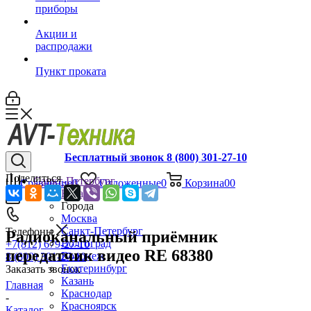
приборы
Акции и
распродажи
Пункт проката
Бесплатный звонок 8 (800) 301-27-10
Поделиться
Санкт-Петербург
Сравнение
0
Отложенные
0
Корзина
0
0
Назад
Города
Москва
Санкт-Петербург
Телефоны
Радиоканальный приёмник
Волгоград
+7(812) 679-27-10
передатчик видео RE 68380
Воронеж
8 (800) 301-27-10
Екатеринбург
Заказать звонок
Казань
Главная
Краснодар
-
Красноярск
Каталог