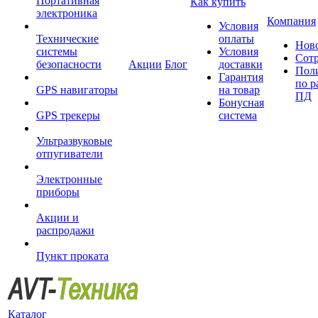
Портативная
Как купить
электроника
Компания
Условия
Технические
оплаты
Нов
системы
Условия
Сот
безопасности
Акции
Блог
доставки
Пол
Гарантия
по р
GPS навигаторы
на товар
ПД
Бонусная
GPS трекеры
система
Ультразвуковые
отпугиватели
Электронные
приборы
Акции и
распродажи
Пункт проката
Каталог