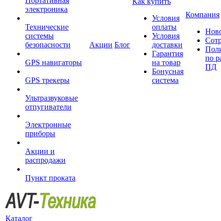
Портативная
Как купить
электроника
Компания
Условия
Технические
оплаты
Нов
системы
Условия
Сот
безопасности
Акции
Блог
доставки
Пол
Гарантия
по р
GPS навигаторы
на товар
ПД
Бонусная
GPS трекеры
система
Ультразвуковые
отпугиватели
Электронные
приборы
Акции и
распродажи
Пункт проката
Каталог