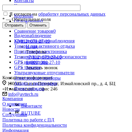
Контакты
Калькулятор
Я согласен на
обработку персональных данных
Корзина
0
*
—
Обязательные поля
Отложенные
0
Отправить
Отменить
Сравнение товаров
0
Видеонаблюдение
Комплекты видеонаблюдения
+7(812) 679-27-10
Товары для активного отдыха
Назад
Портативная электроника
Телефоны
Технические системы безопасности
+7(812) 679-27-10
GPS навигаторы
8 (800) 301-27-10
GPS трекеры
Заказать звонок
Ультразвуковые отпугиватели
Контактная информация
Электронные приборы
Акции и распродажи
190005, Санкт-Петербург, Измайловский пр., д. 4, БЦ
Пункт проката
«Измайловский», офис 246
info@avttech.ru
Компания
О компании
Вконтакте
Новости
RUTUBE
Сотрудники
Политика по работе с ПД
Политика конфиденциальности
Информация