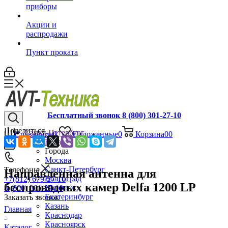
приборы
Акции и
распродажи
Пункт проката
Бесплатный звонок 8 (800) 301-27-10
Поделиться
Санкт-Петербург
Сравнение
0
Отложенные
0
Корзина
0
0
Назад
Города
Москва
Санкт-Петербург
Телефоны
Направленная антенна для
Волгоград
+7(812) 679-27-10
беспроводных камер Delfa 1200 LP
Воронеж
8 (800) 301-27-10
Екатеринбург
Заказать звонок
Казань
Главная
Краснодар
-
Красноярск
Каталог