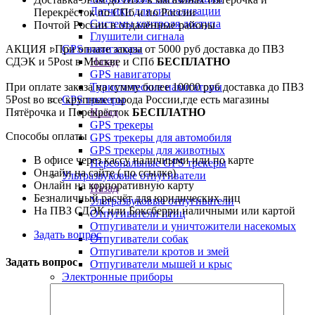
Датчики для сигнализации
Перекрёсток по СПб и по России
Системы контроля доступа
Почтой России в отдалённые районы
Глушители сигнала
АКЦИЯ : При оплате заказа от 5000 руб доставка до ПВЗ
GPS навигаторы
СДЭК и 5Post в Москве и СПб
БЕСПЛАТНО
Назад
GPS навигаторы
При оплате заказа на сумму более 10000 руб доставка до ПВЗ
Туристические навигаторы
5Post во все крупные города России,где есть магазины
GPS трекеры
Пятёрочка и Перекрёсток
БЕСПЛАТНО
Назад
GPS трекеры
Способы оплаты
GPS трекеры для автомобиля
GPS трекеры для животных
В офисе через кассу наличными или по карте
Персональные GPS трекеры
Онлайн на сайте ( по ссылке)
Ультразвуковые отпугиватели
Онлайн на корпоративную карту
Назад
Безналичный расчёт для юридических лиц
Ультразвуковые отпугиватели
На ПВЗ СДЭК или Боксберри наличными или картой
Отпугиватели птиц
Отпугиватели и уничтожители насекомых
Задать вопрос
Отпугиватели собак
Отпугиватели кротов и змей
Задать вопрос
Отпугиватели мышей и крыс
Электронные приборы
Назад
Электронные приборы
Приборы для настройки TV сигнала