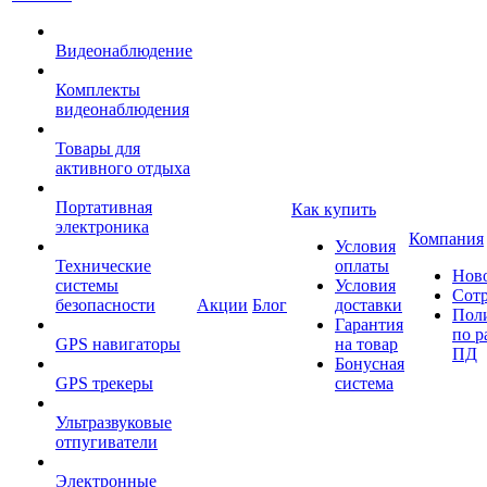
Видеонаблюдение
Комплекты
видеонаблюдения
Товары для
активного отдыха
Портативная
Как купить
электроника
Компания
Условия
Технические
оплаты
Нов
системы
Условия
Сот
безопасности
Акции
Блог
доставки
Пол
Гарантия
по р
GPS навигаторы
на товар
ПД
Бонусная
GPS трекеры
система
Ультразвуковые
отпугиватели
Электронные