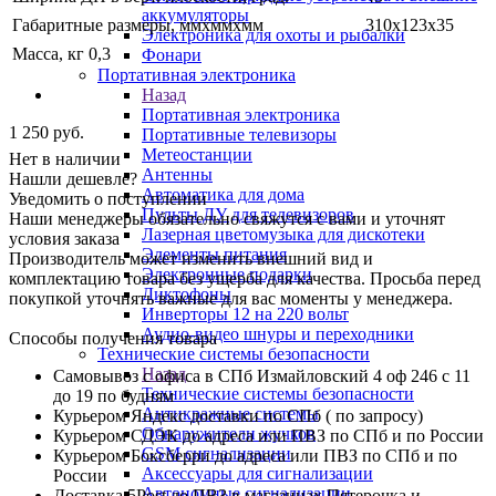
аккумуляторы
Габаритные размеры, ммхммхмм
310х123х35
Электроника для охоты и рыбалки
Масса, кг 0,3
Фонари
Портативная электроника
Назад
Портативная электроника
1 250
руб.
Портативные телевизоры
Метеостанции
Нет в наличии
Антенны
Нашли дешевле?
Автоматика для дома
Уведомить о поступлении
Пульты ДУ для телевизоров
Наши менеджеры обязательно свяжутся с вами и уточнят
Лазерная цветомузыка для дискотеки
условия заказа
Элементы питания
Производитель может изменить внешний вид и
Электронные подарки
комплектацию товара без ущерба для качества. Просьба перед
Диктофоны
покупкой уточнять важные для вас моменты у менеджера.
Инверторы 12 на 220 вольт
Аудио-видео шнуры и переходники
Способы получения товара
Технические системы безопасности
Назад
Самовывоз с офиса в СПб Измайловский 4 оф 246 с 11
Технические системы безопасности
до 19 по будням
Антикражные системы
Курьером Яндекс доставки по СПб ( по запросу)
Обнаружители жучков
Курьером СДЭК до адреса или ПВЗ по СПб и по России
GSM сигнализации
Курьером Боксберри до адреса или ПВЗ по СПб и по
Аксессуары для сигнализации
России
Автономные сигнализации
Доставка 5Post до ПВЗ в магазинах Пятерочка и