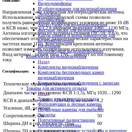
Описание:
Видеодомофоны
IP-оборудование для видеонаблюдения
Направленная 7-ми элементная логопериодическая антенна.
Эндоскопы
Использование логопериодической схемы позволило
Тепловизоры
получить равномерный коэффициент усиления не ниже 10 dB
Аксессуары для видеонаблюдения
и КСВ ниже, чем 1:1,2 в широком диапазоне 1060…1230 МГц.
Жёсткие диски для видеонаблюдения
Антенна изготовлена из латунных сплавов (ЛС-59, Л-63), что
Карты памяти и флеш накопители для
обеспечивает отличные радиотехнические характеристики на
видеонаблюдения
частотах выше 1Ггц. Конструкция крепления антенны
Видеоняни
позволяет изменять поляризацию используемого излучения.
Беспроводное видеонаблюдение
Вход антенны - разъем типа TNC –замкнут по постоянному
Комплекты видеонаблюдения
току.
Назад
Комплекты видеонаблюдения
Спецификация:
Комплекты беспроводных камер
видеонаблюдения
Комплекты видеонаблюдения с записью
Технические характеристики антенны.
Товары для активного отдыха
Диапазон частот (по уровню КСВ 1:1,5), МГц
1020…1290
Назад
Товары для активного отдыха
КСВ в диапазоне 1060…1230 МГц, не более
1,2
Фотоловушки и лесные камеры
Усиление, dB, не менее
10
Подводные камеры для рыбалки
Эхолоты
Сопротивление, Ом
50
Портативные радиостанции
Ширина ДН в гор. плоскости, град.
60
Оптические приборы
Солнечные зарядные устройства и внешние
Ширина ДН в верт. плоскости, град.
45