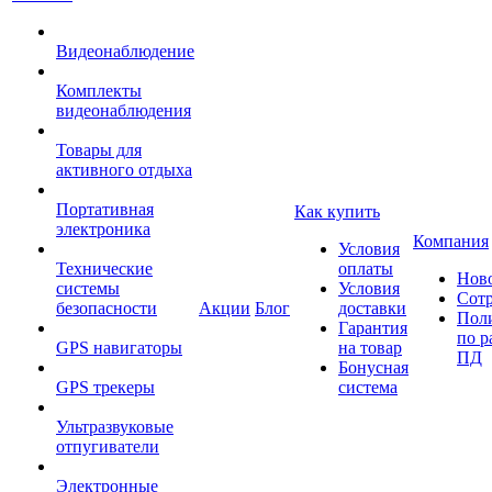
Видеонаблюдение
Комплекты
видеонаблюдения
Товары для
активного отдыха
Портативная
Как купить
электроника
Компания
Условия
Технические
оплаты
Нов
системы
Условия
Сот
безопасности
Акции
Блог
доставки
Пол
Гарантия
по р
GPS навигаторы
на товар
ПД
Бонусная
GPS трекеры
система
Ультразвуковые
отпугиватели
Электронные