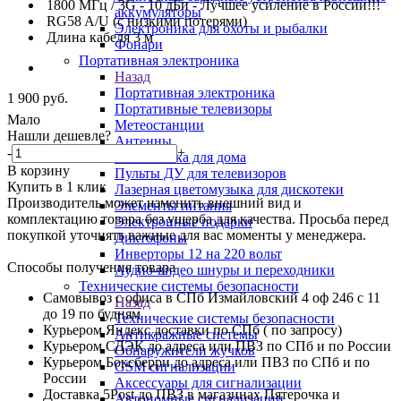
1800 МГц / 3G - 10 дБи - Лучшее усиление в России!!!
аккумуляторы
RG58 A/U (с низкими потерями)
Электроника для охоты и рыбалки
Длина кабеля 3 м
Фонари
Портативная электроника
Назад
Портативная электроника
1 900
руб.
Портативные телевизоры
Мало
Метеостанции
Нашли дешевле?
Антенны
-
+
Автоматика для дома
В корзину
Пульты ДУ для телевизоров
Купить в 1 клик
Лазерная цветомузыка для дискотеки
Производитель может изменить внешний вид и
Элементы питания
комплектацию товара без ущерба для качества. Просьба перед
Электронные подарки
покупкой уточнять важные для вас моменты у менеджера.
Диктофоны
Инверторы 12 на 220 вольт
Способы получения товара
Аудио-видео шнуры и переходники
Технические системы безопасности
Самовывоз с офиса в СПб Измайловский 4 оф 246 с 11
Назад
до 19 по будням
Технические системы безопасности
Курьером Яндекс доставки по СПб ( по запросу)
Антикражные системы
Курьером СДЭК до адреса или ПВЗ по СПб и по России
Обнаружители жучков
Курьером Боксберри до адреса или ПВЗ по СПб и по
GSM сигнализации
России
Аксессуары для сигнализации
Доставка 5Post до ПВЗ в магазинах Пятерочка и
Автономные сигнализации