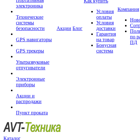
Портативная
Как купить
электроника
Компания
Условия
Технические
оплаты
Нов
системы
Условия
Сот
безопасности
Акции
Блог
доставки
Пол
Гарантия
по р
GPS навигаторы
на товар
ПД
Бонусная
GPS трекеры
система
Ультразвуковые
отпугиватели
Электронные
приборы
Акции и
распродажи
Пункт проката
Каталог