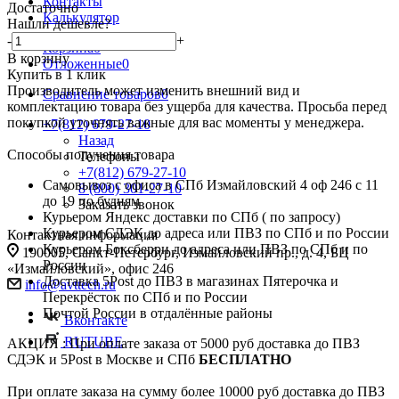
Контакты
Достаточно
Калькулятор
Нашли дешевле?
-
+
Корзина
0
В корзину
Отложенные
0
Купить в 1 клик
Производитель может изменить внешний вид и
Сравнение товаров
0
комплектацию товара без ущерба для качества. Просьба перед
покупкой уточнять важные для вас моменты у менеджера.
+7(812) 679-27-10
Назад
Способы получения товара
Телефоны
+7(812) 679-27-10
Самовывоз с офиса в СПб Измайловский 4 оф 246 с 11
8 (800) 301-27-10
до 19 по будням
Заказать звонок
Курьером Яндекс доставки по СПб ( по запросу)
Курьером СДЭК до адреса или ПВЗ по СПб и по России
Контактная информация
Курьером Боксберри до адреса или ПВЗ по СПб и по
190005, Санкт-Петербург, Измайловский пр., д. 4, БЦ
России
«Измайловский», офис 246
Доставка 5Post до ПВЗ в магазинах Пятерочка и
info@avttech.ru
Перекрёсток по СПб и по России
Почтой России в отдалённые районы
Вконтакте
RUTUBE
АКЦИЯ : При оплате заказа от 5000 руб доставка до ПВЗ
СДЭК и 5Post в Москве и СПб
БЕСПЛАТНО
При оплате заказа на сумму более 10000 руб доставка до ПВЗ