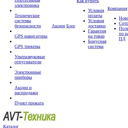
Портативная
Как купить
электроника
Компания
Условия
Технические
оплаты
Нов
системы
Условия
Сот
безопасности
Акции
Блог
доставки
Пол
Гарантия
по р
GPS навигаторы
на товар
ПД
Бонусная
GPS трекеры
система
Ультразвуковые
отпугиватели
Электронные
приборы
Акции и
распродажи
Пункт проката
Каталог