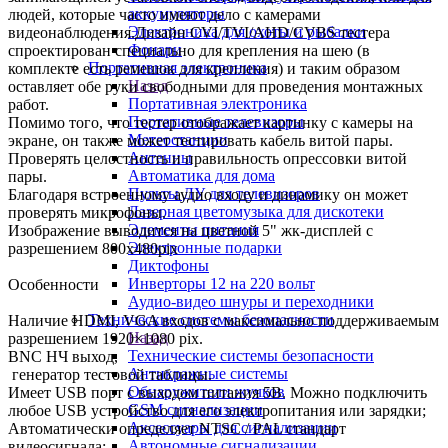
аккумуляторы
людей, которые часто имеют дело с камерами
Электроника для охоты и рыбалки
видеонаблюдения.Дизайн CVI/TVI/AHD/CVBS тестера
Фонари
спроектирован специально для крепления на шею (в
Портативная электроника
комплекте есть ремешок для крепления) и таким образом
Назад
оставляет обе руки свободными для проведения монтажных
Портативная электроника
работ.
Портативные телевизоры
Помимо того, что тестер отображает картинку с камеры на
Метеостанции
экране, он также может тестировать кабель витой пары.
Антенны
Проверять целостность и правильность опрессовки витой
Автоматика для дома
пары.
Пульты ДУ для телевизоров
Благодаря встроенному аудио входу и динамику он может
Лазерная цветомузыка для дискотеки
проверять микрофоны.
Элементы питания
Изображение выводится на цветной 5" жк-дисплей с
Электронные подарки
разрешением 800x480pix
Диктофоны
Инверторы 12 на 220 вольт
Особенности
Аудио-видео шнуры и переходники
Технические системы безопасности
Наличие HDMI, VGA входов c максимально поддерживаемым
Назад
разрешением 1920×1080 pix.
Технические системы безопасности
BNC HЧ выход,
Антикражные системы
генератор тестовой таблицы.
Обнаружители жучков
Имеет USB порт с выходом питания 5В. Можно подключить
GSM сигнализации
любое USB устройство для его электропитания или зарядки;
Аксессуары для сигнализации
Автоматически определяет NTSC / PAL стандарт
Автономные сигнализации
видеосигнала;