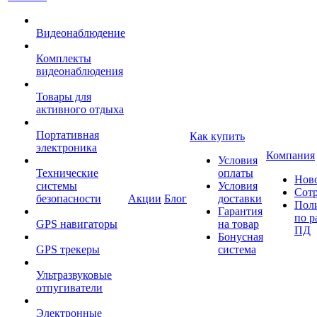
Видеонаблюдение
Комплекты
видеонаблюдения
Товары для
активного отдыха
Портативная
Как купить
электроника
Компания
Условия
Технические
оплаты
Нов
системы
Условия
Сот
безопасности
Акции
Блог
доставки
Пол
Гарантия
по р
GPS навигаторы
на товар
ПД
Бонусная
GPS трекеры
система
Ультразвуковые
отпугиватели
Электронные