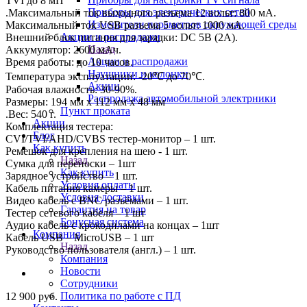
TVI до 8 мП
Приборы для электрических сетей
.Максимальный ток выходного разъема 12 вольт: 800 мА.
Измерители параметров окружающей среды
Максимальный ток USB разъема 5 вольт: 1000 мА.
Акции и распродажи
Внешний блок питания для зарядки: DC 5В (2A).
Назад
Аккумулятор: 2600 мАч.
Акции и распродажи
Время работы: до 10 часов.
Наушники и колонки
Температура эксплуатации: -20℃ до 70℃.
Акции
Рабочая влажность: 30-90%.
Распродажа автомобильной электрники
Размеры: 194 мм x 112 мм x 48 мм
Пункт проката
.Вес: 540 г.
Акции
Комплектация тестера:
Блог
CVI/TVI/AHD/CVBS тестер-монитор – 1 шт.
Как купить
Ремешок для крепления на шею - 1 шт.
Назад
Сумка для переноски – 1шт
Как купить
Зарядное устройство – 1 шт.
Условия оплаты
Кабель питания камеры – 1 шт.
Условия доставки
Видео кабель с BNC разъёмами – 1 шт.
Гарантия на товар
Тестер сетевого кабеля – 1 шт
Бонусная система
Аудио кабель с крокодилами на концах – 1шт
Компания
Кабель USB – MicroUSB – 1 шт
Назад
Руководство пользователя (англ.) – 1 шт.
Компания
Новости
Сотрудники
Политика по работе с ПД
12 900
руб.