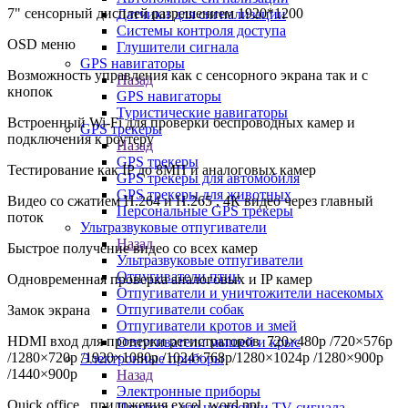
7" сенсорный дисплей разрешением 1920*1200
Датчики для сигнализации
Системы контроля доступа
OSD меню
Глушители сигнала
GPS навигаторы
Возможность управления как с сенсорного экрана так и с
Назад
кнопок
GPS навигаторы
Туристические навигаторы
Встроенный Wi-Fi для проверки беспроводных камер и
GPS трекеры
подключения к роутеру
Назад
GPS трекеры
Тестирование как IP до 8МП и аналоговых камер
GPS трекеры для автомобиля
GPS трекеры для животных
Видео со сжатием H.264 и H.265 , 4К видео через главный
Персональные GPS трекеры
поток
Ультразвуковые отпугиватели
Назад
Быстрое получение видео со всех камер
Ультразвуковые отпугиватели
Отпугиватели птиц
Одновременная проверка аналоговых и IP камер
Отпугиватели и уничтожители насекомых
Отпугиватели собак
Замок экрана
Отпугиватели кротов и змей
HDMI вход для проверки регистраторов 720×480p /720×576p
Отпугиватели мышей и крыс
/1280×720p /1920×1080p /1024×768p/1280×1024p /1280×900p
Электронные приборы
/1440×900p
Назад
Электронные приборы
Quick office , приложения excel, word,ppt
Приборы для настройки TV сигнала