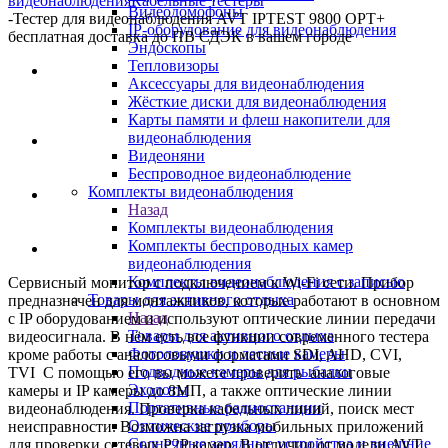
видеонаблюдения
Кабельные тестеры
Видеодомофоны
-
Тестер для видеонаблюдения AVT IPTEST 9800 OPT+
IP-оборудование для видеонаблюдения
бесплатная доставка до ПВ СДЭК в вашем городе
Эндоскопы
Тепловизоры
Аксессуары для видеонаблюдения
Жёсткие диски для видеонаблюдения
Карты памяти и флеш накопители для
видеонаблюдения
Видеоняни
Беспроводное видеонаблюдение
Комплекты видеонаблюдения
Назад
Комплекты видеонаблюдения
Комплекты беспроводных камер
видеонаблюдения
Комплекты видеонаблюдения с записью
Сервисный монитор с подключением к Wi-Fi сети. Прибор
Товары для активного отдыха
предназначен для монтажников, которые работают в основном
Назад
с IP оборудованием и используют оптические линии передачи
Товары для активного отдыха
видеосигнала. В нём есть все функции современного тестера
Фотоловушки и лесные камеры
кроме работы с аналоговыми форматами SDI, AHD, CVI,
Подводные камеры для рыбалки
TVI С помощью его вы можете проверить аналоговые
Эхолоты
камеры и IP камеры до 8МП, а также оптические линии
Портативные радиостанции
видеонаблюдения. Проверка кабельных линий, поиск мест
Оптические приборы
неисправности. Возможна загрузка мобильных приложений
Солнечные зарядные устройства и внешние
для проверки сетевых P2P камер. В отличии от модели AVT