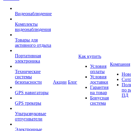
Видеонаблюдение
Комплекты
видеонаблюдения
Товары для
активного отдыха
Портативная
Как купить
электроника
Компания
Условия
Технические
оплаты
Нов
системы
Условия
Сот
безопасности
Акции
Блог
доставки
Пол
Гарантия
по р
GPS навигаторы
на товар
ПД
Бонусная
GPS трекеры
система
Ультразвуковые
отпугиватели
Электронные