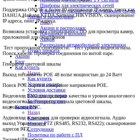
Приборы для электрических сетей
Поддержка ONVIF и более 80 протоколов IP камер, таких как
Измерители параметров окружающей среды
DAHUA,Haikang,KEDA,Samsung,HIKVISION, сканирование
Акции и распродажи
IP адреса, пинг IP адреса.
Назад
Акции и распродажи
Возможна установка специального ПО для просмотра камер,
Наушники и колонки
приложений для смартфонов
Акции
Распродажа автомобильной электрники
Тест пропускной способности. Тест уровня видеосигнала.
Пункт проката
Поиск кабеля. Проверка соединения по витой паре.
Акции
Блог
Генератор цветовой шкалы
Как купить
Назад
Выход питания по POE 48 вольт мощностью до 24 Ватт
Как купить
Условия оплаты
Поиск POE порта и измерение напряжения POE.
Условия доставки
Гарантия на товар
Видеовход BNC для проверки качества и уровня аналогового
Бонусная система
видеосигнала. Генератор сигнала цветовой шкалы,
Компания
видеовыход BNC.
Назад
Аудиовход и динамик для проверки аудиосигнала. Аудио
Компания
выход Управление PTZ (RS485, RS232, RS422); сканирование
Новости
адресов PTZ.
Сотрудники
Политика по работе с ПД
Тестер UTP кабеля.