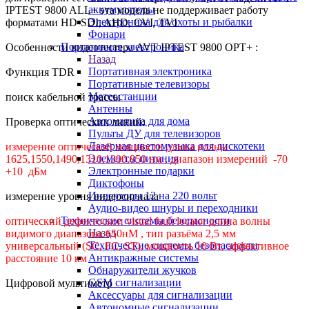
аккумуляторы
IPTEST 9800 ALL+ эта модель не поддерживает работу
Электроника для охоты и рыбалки
форматами HD-SDI, AHD, CVI, TVI
Фонари
Портативная электроника
Особенности видеотестера AVT IPTEST 9800 OPT+ :
Назад
Портативная электроника
Функция TDR
Портативные телевизоры
Метеостанции
поиск кабельной трассы
Антенны
Автоматика для дома
Проверка оптических линий:
Пульты ДУ для телевизоров
Лазерная цветомузыка для дискотеки
измерение оптической мощности длина волны
Элементы питания
1625,1550,1490,1310,1300,850 нм , диапазон измерений -70
Электронные подарки
+10 дБм
Диктофоны
Инверторы 12 на 220 вольт
измерение уровня видеосигнала
Аудио-видео шнуры и переходники
Технические системы безопасности
оптический дефектоскоп visual fault locator длина волны
Назад
видимого диапазона 650нМ , тип разъёма 2,5 мм
Технические системы безопасности
универсальный (SC, FC, ST), мощность 10 Вт, эффективное
Антикражные системы
расстояние 10 км
Обнаружители жучков
GSM сигнализации
Цифровой мультиметр
Аксессуары для сигнализации
Автономные сигнализации