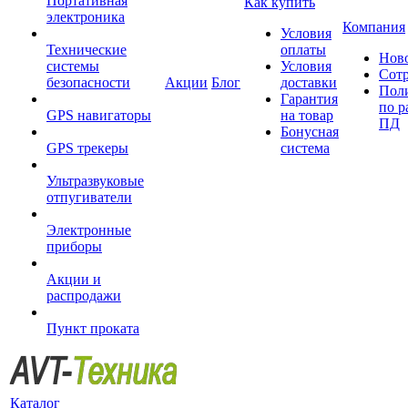
Портативная
Как купить
электроника
Компания
Условия
Технические
оплаты
Нов
системы
Условия
Сот
безопасности
Акции
Блог
доставки
Пол
Гарантия
по р
GPS навигаторы
на товар
ПД
Бонусная
GPS трекеры
система
Ультразвуковые
отпугиватели
Электронные
приборы
Акции и
распродажи
Пункт проката
Каталог