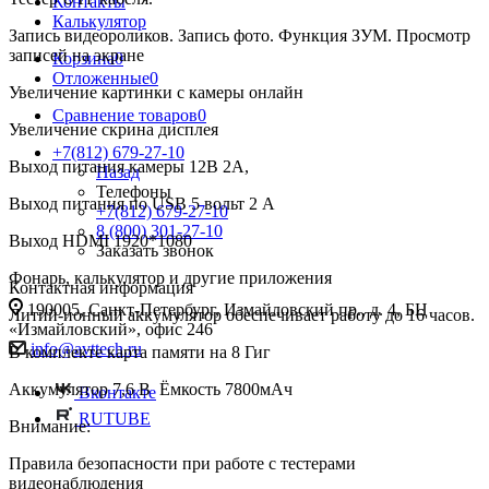
Контакты
Калькулятор
Запись видеороликов. Запись фото. Функция ЗУМ. Просмотр
записей на экране
Корзина
0
Отложенные
0
Увеличение картинки с камеры онлайн
Сравнение товаров
0
Увеличение скрина дисплея
+7(812) 679-27-10
Выход питания камеры 12В 2А,
Назад
Телефоны
Выход питания по USB 5 вольт 2 А
+7(812) 679-27-10
8 (800) 301-27-10
Выход HDMI 1920*1080
Заказать звонок
Фонарь, калькулятор и другие приложения
Контактная информация
190005, Санкт-Петербург, Измайловский пр., д. 4, БЦ
Литий-ионный аккумулятор обеспечивает работу до 16 часов.
«Измайловский», офис 246
info@avttech.ru
В комплекте карта памяти на 8 Гиг
Аккумулятор 7,6 В Ёмкость 7800мАч
Вконтакте
RUTUBE
Внимание:
Правила безопасности при работе с тестерами
видеонаблюдения