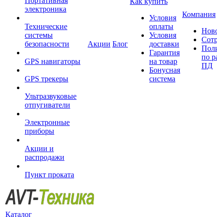
Портативная
Как купить
электроника
Компания
Условия
Технические
оплаты
Нов
системы
Условия
Сот
безопасности
Акции
Блог
доставки
Пол
Гарантия
по р
GPS навигаторы
на товар
ПД
Бонусная
GPS трекеры
система
Ультразвуковые
отпугиватели
Электронные
приборы
Акции и
распродажи
Пункт проката
Каталог