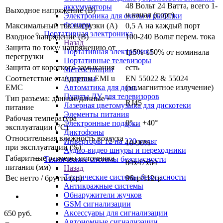
48 Вольт 24 Ватта, всего 1-
аккумуляторы
Выходное напряжение (В)
н канал (порт)
Электроника для охоты и рыбалки
Фонари
Максимальный ток нагрузки (А)
0,5 А на каждый порт
Портативная электроника
Входное напрядение (В)
100-240 Вольт перем. тока
Назад
Защита по току/ напряжению от
Портативная электроника
115%-150% от номинала
перегрузки
Портативные телевизоры
Защита от короткого замыкания
есть
Метеостанции
Соответствие стандартам EMI u
EN 55022 & 55024
Антенны
EMC
(эл.магнитное излучение)
Автоматика для дома
Пульты ДУ для телевизоров
Тип разъема: данные/данные +
RJ45
Лазерная цветомузыка для дискотеки
питание
Элементы питания
Рабочая температура
0°… +40°
Электронные подарки
эксплуатации (°С)
Диктофоны
Относительная влажность воздуха
Инверторы 12 на 220 вольт
10-90%
при эксплуатации (%)
Аудио-видео шнуры и переходники
Габаритные размеры источника
Технические системы безопасности
84x47x64
питания (мм)
Назад
Технические системы безопасности
Вес нетто / брутто (гр)
96гр/112гр
Антикражные системы
Обнаружители жучков
GSM сигнализации
Аксессуары для сигнализации
650
руб.
Автономные сигнализации