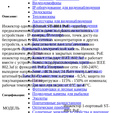
Видеодомофоны
IP-оборудование для видеонаблюдения
Эндоскопы
Описание:
Тепловизоры
Аксессуары для видеонаблюдения
Жёсткие диски для видеонаблюдения
Инжектор однопортовый
ST-4801 PoЕ
- адаптер,
Карты памяти и флеш накопители для
предназначенный для подачи напряжения питания к
видеонаблюдения
устройствам - IP-камеры, IP-телефонии, точек досту-па
Видеоняни
беспроводных сетей, сетевых концентраторов и других
Беспроводное видеонаблюдение
устройств, к которым нежелательно или невозможно
Комплекты видеонаблюдения
проводить отдельный электрический кабель. Инжектор
Назад
предназначен для установки в закрытых помещениях. РoЕ
Комплекты видеонаблюдения
инжектор поддерживает стандарт IEEE 802.3af и работает
Комплекты беспроводных камер
вместе с устрой-ствами, поддерживающими протокол IEEE
видеонаблюдения
802.3af (с функцией РoЕ). Напряжение сети - 100-240V;
Комплекты видеонаблюдения с записью
выходное напряжение - 48 Вольт; 24 Ватт поступает на
Товары для активного отдыха
штатный разъем RJ45; макс. ток нагрузки - 0,5А; защита по
Назад
току/напряжению от перегрузки - 115% - 150% от номинала;
Товары для активного отдыха
рабочая температура эксплуатации: от 0°C до 40°C.
Фотоловушки и лесные камеры
Подводные камеры для рыбалки
Спецификация:
Эхолоты
Портативные радиостанции
Инжектор 1-портовый ST-
Оптические приборы
МОДЕЛЬ
4801 PoЕ
Солнечные зарядные устройства и внешние