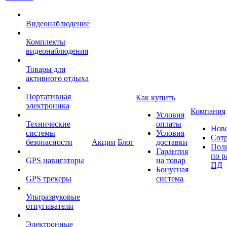
Видеонаблюдение
Комплекты
видеонаблюдения
Товары для
активного отдыха
Портативная
Как купить
электроника
Компания
Условия
Технические
оплаты
Нов
системы
Условия
Сот
безопасности
Акции
Блог
доставки
Пол
Гарантия
по р
GPS навигаторы
на товар
ПД
Бонусная
GPS трекеры
система
Ультразвуковые
отпугиватели
Электронные