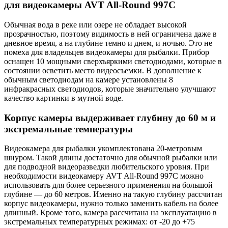
для видеокамеры AVT All-Round 997C
Обычная вода в реке или озере не обладает высокой
прозрачностью, поэтому видимость в ней ограничена даже в
дневное время, а на глубине темно и днем, и ночью. Это не
помеха для владельцев видеокамеры для рыбалки. Прибор
оснащен 10 мощными сверхъяркими светодиодами, которые в
состоянии осветить место видеосъемки. В дополнение к
обычным светодиодам на камере установлены 8
инфракрасных светодиодов, которые значительно улучшают
качество картинки в мутной воде.
Корпус камеры выдерживает глубину до 60 м и
экстремальные температуры
Видеокамера для рыбалки укомплектована 20-метровым
шнуром. Такой длины достаточно для обычной рыбалки или
для подводной видеоразведки любительского уровня. При
необходимости видеокамеру AVT All-Round 997C можно
использовать для более серьезного применения на большой
глубине — до 60 метров. Именно на такую глубину рассчитан
корпус видеокамеры, нужно только заменить кабель на более
длинный. Кроме того, камера рассчитана на эксплуатацию в
экстремальных температурных режимах: от -20 до +75