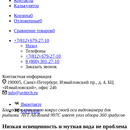
Контакты
Калькулятор
Корзина
0
Отложенные
0
Сравнение товаров
0
+7(812) 679-27-10
Назад
Телефоны
+7(812) 679-27-10
8 (800) 301-27-10
Заказать звонок
Контактная информация
190005, Санкт-Петербург, Измайловский пр., д. 4, БЦ
«Измайловский», офис 246
info@avttech.ru
Вконтакте
Благодаря вращению вокруг своей оси видеокамера для
RUTUBE
рыбалки AVT All-Round 997C имеет угол обзора 360 градусов
Низкая освещенность и мутная вода не проблема