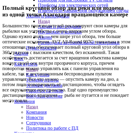
Приборы для электрических сетей
Полный круговой обзор дна реки или водоема
Измерители параметров окружающей среды
из одной точки благодаря вращающейся камере
Акции и распродажи
Назад
Большинство производителей рекламируют свои камеры для
Акции и распродажи
рыбалки как устройства с очень широким углом обзора.
Наушники и колонки
Однако нужно знать — чем шире угол обзора, тем больше
Акции
оптические искажения. AVT All-Round 997C уникальна в этом
Распродажа автомобильной электрники
отношении, она обеспечивает полный круговой угол обзора в
Пункт проката
360 градусов с высоким качеством, без искажений. Такая
Акции
особенность достигается за счет вращения объектива камеры
Блог
вокруг своей оси внутри прозрачного корпуса, причем
Как купить
поворотом можно управлять как с панели управления на
Назад
кабеле, так и дистанционным беспроводным пультом
Как купить
управления. Все что нужно — опустить камеру на дно, а
Условия оплаты
потом лишь поворачивать её дистанционно, чтобы оглядеть
Условия доставки
все окружающее пространство. Ещё одно преимущество
Гарантия на товар
дистанционного вращения — рыба не пугается и не покидает
Бонусная система
место ловли.
Компания
Назад
Компания
Новости
Сотрудники
Политика по работе с ПД