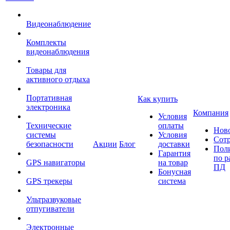
Видеонаблюдение
Комплекты
видеонаблюдения
Товары для
активного отдыха
Портативная
Как купить
электроника
Компания
Условия
Технические
оплаты
Нов
системы
Условия
Сот
безопасности
Акции
Блог
доставки
Пол
Гарантия
по р
GPS навигаторы
на товар
ПД
Бонусная
GPS трекеры
система
Ультразвуковые
отпугиватели
Электронные