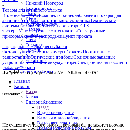
Нижний Новгород
-
Новосибирск
Товары для активного отдыха
Омск
Видеонаблюдение
Комплекты видеонаблюдения
Товары для
Пермь
активного отдыха
Портативная электроника
Технические
Ростов-на-Дону
системы безопасности
GPS навигаторы
GPS
Самара
трекеры
Ультразвуковые отпугиватели
Электронные
Саратов
приборы
Акции и распродажи
Пункт проката
Сочи
-
Тольятти
Подводные камеры для рыбалки
Тюмень
Фотоловушки и лесные камеры
Эхолоты
Портативные
Уфа
радиостанции
Оптические приборы
Солнечные зарядные
Челябинск
устройства и внешние аккумуляторы
Электроника для охоты и
рыбалки
Фонари
Личный кабинет
-
Видеокамера для рыбалки AVT All-Round 997С
Главная
Каталог
Назад
Описание:
Каталог
Видеонаблюдение
Назад
Видеонаблюдение
Камеры видеонаблюдения
Видеорегистраторы
Не существует такого рыбака, который бы не захотел воочию
Видеонаблюдение по GSM