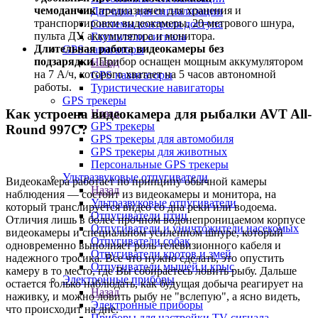
чемоданчик
предназначен для хранения и
Датчики для сигнализации
транспортировки видеокамеры, 20-метрового шнура,
Системы контроля доступа
пульта ДУ, аккумулятора и монитора.
Глушители сигнала
Длительная работа видеокамеры без
GPS навигаторы
подзарядки.
Прибор оснащен мощным аккумулятором
Назад
на 7 А/ч, которого хватает на 5 часов автономной
GPS навигаторы
работы.
Туристические навигаторы
GPS трекеры
Как устроена видеокамера для рыбалки AVT All-
Назад
GPS трекеры
Round 997C?
GPS трекеры для автомобиля
GPS трекеры для животных
Персональные GPS трекеры
Ультразвуковые отпугиватели
Видеокамера работает по принципу обычной камеры
Назад
наблюдения — состоит из видеокамеры и монитора, на
Ультразвуковые отпугиватели
который транслируется видео со дна реки или водоема.
Отпугиватели птиц
Отличия лишь в более прочном водонепроницаемом корпусе
Отпугиватели и уничтожители насекомых
видеокамеры и специальном усиленном шнуре, который
Отпугиватели собак
одновременно выполняет роль телевизионного кабеля и
Отпугиватели кротов и змей
надежного тросика. Все что нужно сделать, это опустить
Отпугиватели мышей и крыс
камеру в то место, где Вы собираетесь ловить рыбу. Дальше
Электронные приборы
остается только наблюдать, как будущая добыча реагирует на
Назад
наживку, и можно ловить рыбу не "вслепую", а ясно видеть,
Электронные приборы
что происходит на дне.
Приборы для настройки TV сигнала