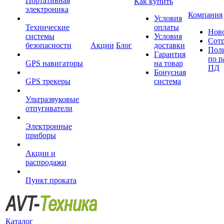
Портативная
Как купить
электроника
Компания
Условия
Технические
оплаты
Нов
системы
Условия
Сот
безопасности
Акции
Блог
доставки
Пол
Гарантия
по р
GPS навигаторы
на товар
ПД
Бонусная
GPS трекеры
система
Ультразвуковые
отпугиватели
Электронные
приборы
Акции и
распродажи
Пункт проката
Каталог