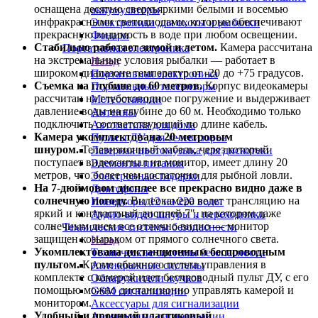
оснащена десятью сверхъяркими белыми и восемью
аккумуляторы
инфракрасными светодиодами, которые обеспечивают
Электроника для охоты и рыбалки
прекрасную видимость в воде при любом освещении.
Фонари
Стабильно работает зимой и летом.
Камера рассчитана
Портативная электроника
на экстремальные условия рыбалки — работает в
Назад
широком диапазоне температур от -20 до +75 градусов.
Портативная электроника
Съемка на глубине до 60 метров.
Корпус видеокамеры
Портативные телевизоры
рассчитан на глубоководное погружение и выдерживает
Метеостанции
давление воды на глубине до 60 м. Необходимо только
Антенны
подключить соответствующий по длине кабель.
Автоматика для дома
Камера укомплектована 20-метровым
Пульты ДУ для телевизоров
шнуром.
Телевизионный кабель, через который
Лазерная цветомузыка для дискотеки
поступает видеосигнал на монитор, имеет длину 20
Элементы питания
метров, что более чем достаточно для рыбной ловли.
Электронные подарки
На 7-дюймовом дисплее все прекрасно видно даже в
Диктофоны
солнечную погоду.
Видеокамера ведет трансляцию на
Инверторы 12 на 220 вольт
яркий и контрастный дисплей 7", на котором даже
Аудио-видео шнуры и переходники
солнечным днем все отлично видно — монитор
Технические системы безопасности
защищен козырьком от прямого солнечного света.
Назад
Укомплектована дистанционным беспроводным
Технические системы безопасности
пультом.
Кроме обычного пульта управления в
Антикражные системы
комплекте с камерой идет беспроводный пульт ДУ, с его
Обнаружители жучков
помощью можно дистанционно управлять камерой и
GSM сигнализации
монитором.
Аксессуары для сигнализации
Удобный и прочный пластиковый
Автономные сигнализации