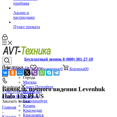
приборы
Акции и
распродажи
Пункт проката
Бесплатный звонок 8 (800) 301-27-10
Поделиться
Санкт-Петербург
Сравнение
0
Отложенные
0
Корзина
0
0
Назад
Города
Москва
Санкт-Петербург
Телефоны
Бинокль ночного видения Levenhuk
Волгоград
+7(812) 679-27-10
Halo 13x PLUS
Воронеж
8 (800) 301-27-10
Екатеринбург
Заказать звонок
Казань
Главная
Краснодар
-
Красноярск
Каталог