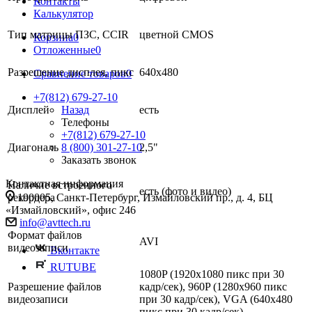
Контакты
Калькулятор
Тип матрицы ПЗС, CCIR
цветной CMOS
Корзина
0
Отложенные
0
Разрешение дисплея, пикс
640х480
Сравнение товаров
0
+7(812) 679-27-10
Назад
Дисплей
есть
Телефоны
+7(812) 679-27-10
8 (800) 301-27-10
Диагональ
2,5"
Заказать звонок
Контактная информация
Наличие встроенного
есть (фото и видео)
190005, Санкт-Петербург, Измайловский пр., д. 4, БЦ
рекордера
«Измайловский», офис 246
info@avttech.ru
Формат файлов
AVI
видеозаписи
Вконтакте
RUTUBE
1080P (1920x1080 пикс при 30
Разрешение файлов
кадр/сек), 960P (1280x960 пикс
видеозаписи
при 30 кадр/сек), VGA (640x480
пикс при 30 кадр/сек)