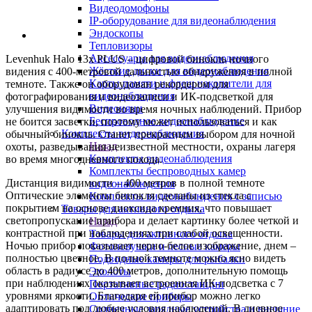
Видеодомофоны
IP-оборудование для видеонаблюдения
Эндоскопы
Тепловизоры
Аксессуары для видеонаблюдения
Levenhuk Halo 13x PLUS – цифровой бинокль ночного
Жёсткие диски для видеонаблюдения
видения с 400-метровой дальностью обнаружения в полной
Карты памяти и флеш накопители для
темноте. Также он оборудован рекордером для
видеонаблюдения
фотографирования и видеозаписи и ИК-подсветкой для
Видеоняни
улучшения видимости во время ночных наблюдений. Прибор
Беспроводное видеонаблюдение
не боится засветки, поэтому может использоваться и как
Комплекты видеонаблюдения
обычный бинокль. Станет прекрасным выбором для ночной
Назад
охоты, разведывания неизвестной местности, охраны лагеря
Комплекты видеонаблюдения
во время многодневного похода.
Комплекты беспроводных камер
Дистанция видимости – 400 метров в полной темноте
видеонаблюдения
Оптические элементы бинокля сделаны из стекла с
Комплекты видеонаблюдения с записью
покрытием на основе диоксида кремния, что повышает
Товары для активного отдыха
светопропускание прибора и делает картинку более четкой и
Назад
контрастной при наблюдениях при слабой освещенности.
Товары для активного отдыха
Ночью прибор показывает черно-белое изображение, днем –
Фотоловушки и лесные камеры
полностью цветное. В полной темноте можно ясно видеть
Подводные камеры для рыбалки
область в радиусе до 400 метров, дополнительную помощь
Эхолоты
при наблюдениях оказывает встроенная ИК-подсветка с 7
Портативные радиостанции
уровнями яркости. Благодаря ей прибор можно легко
Оптические приборы
адаптировать под любые условия наблюдений. В дневное
Солнечные зарядные устройства и внешние