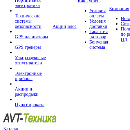
Портативная
Как купить
электроника
Компания
Условия
Технические
оплаты
Нов
системы
Условия
Сот
безопасности
Акции
Блог
доставки
Пол
Гарантия
по р
GPS навигаторы
на товар
ПД
Бонусная
GPS трекеры
система
Ультразвуковые
отпугиватели
Электронные
приборы
Акции и
распродажи
Пункт проката
Каталог