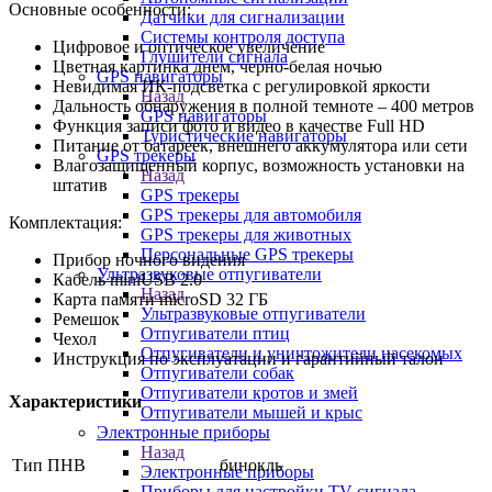
Основные особенности:
Датчики для сигнализации
Системы контроля доступа
Цифровое и оптическое увеличение
Глушители сигнала
Цветная картинка днем, черно-белая ночью
GPS навигаторы
Невидимая ИК-подсветка с регулировкой яркости
Назад
Дальность обнаружения в полной темноте – 400 метров
GPS навигаторы
Функция записи фото и видео в качестве Full HD
Туристические навигаторы
Питание от батареек, внешнего аккумулятора или сети
GPS трекеры
Влагозащищенный корпус, возможность установки на
Назад
штатив
GPS трекеры
GPS трекеры для автомобиля
Комплектация:
GPS трекеры для животных
Персональные GPS трекеры
Прибор ночного видения
Ультразвуковые отпугиватели
Кабель miniUSB 2.0
Назад
Карта памяти microSD 32 ГБ
Ультразвуковые отпугиватели
Ремешок
Отпугиватели птиц
Чехол
Отпугиватели и уничтожители насекомых
Инструкция по эксплуатации и гарантийный талон
Отпугиватели собак
Отпугиватели кротов и змей
Характеристики
Отпугиватели мышей и крыс
Электронные приборы
Назад
Тип ПНВ
бинокль
Электронные приборы
Приборы для настройки TV сигнала