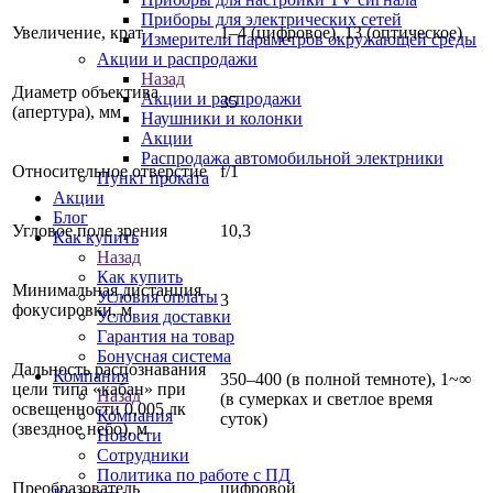
Приборы для электрических сетей
Увеличение, крат
1–4 (цифровое), 13 (оптическое)
Измерители параметров окружающей среды
Акции и распродажи
Назад
Диаметр объектива
Акции и распродажи
35
(апертура), мм
Наушники и колонки
Акции
Распродажа автомобильной электрники
Относительное отверстие
f/1
Пункт проката
Акции
Блог
Угловое поле зрения
10,3
Как купить
Назад
Как купить
Минимальная дистанция
Условия оплаты
3
фокусировки, м
Условия доставки
Гарантия на товар
Бонусная система
Дальность распознавания
Компания
350–400 (в полной темноте), 1~∞
цели типа «кабан» при
Назад
(в сумерках и светлое время
освещенности 0,005 лк
Компания
суток)
(звездное небо), м
Новости
Сотрудники
Политика по работе с ПД
Преобразователь
цифровой