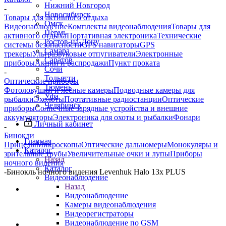
Нижний Новгород
-
Новосибирск
Товары для активного отдыха
Омск
Видеонаблюдение
Комплекты видеонаблюдения
Товары для
Пермь
активного отдыха
Портативная электроника
Технические
Ростов-на-Дону
системы безопасности
GPS навигаторы
GPS
Самара
трекеры
Ультразвуковые отпугиватели
Электронные
Саратов
приборы
Акции и распродажи
Пункт проката
Сочи
-
Тольятти
Оптические приборы
Тюмень
Фотоловушки и лесные камеры
Подводные камеры для
Уфа
рыбалки
Эхолоты
Портативные радиостанции
Оптические
Челябинск
приборы
Солнечные зарядные устройства и внешние
аккумуляторы
Электроника для охоты и рыбалки
Фонари
Личный кабинет
-
Бинокли
Главная
Прицелы
Микроскопы
Оптические дальномеры
Монокуляры и
Каталог
зрительные трубы
Увеличительные очки и лупы
Приборы
Назад
ночного видения
Каталог
-
Бинокль ночного видения Levenhuk Halo 13x PLUS
Видеонаблюдение
Назад
Видеонаблюдение
Камеры видеонаблюдения
Видеорегистраторы
Видеонаблюдение по GSM