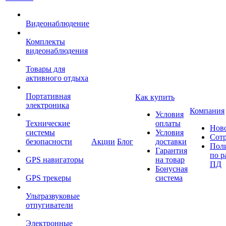
Видеонаблюдение
Комплекты
видеонаблюдения
Товары для
активного отдыха
Портативная
Как купить
электроника
Компания
Условия
Технические
оплаты
Нов
системы
Условия
Сот
безопасности
Акции
Блог
доставки
Пол
Гарантия
по р
GPS навигаторы
на товар
ПД
Бонусная
GPS трекеры
система
Ультразвуковые
отпугиватели
Электронные