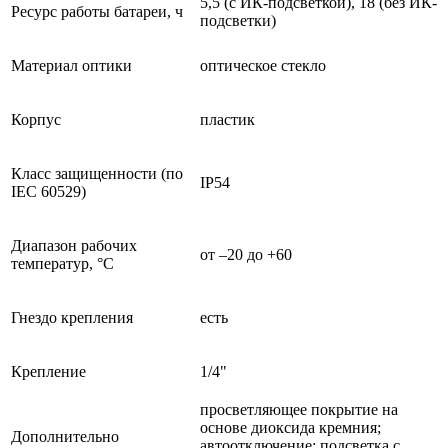
5,5 (с ИК-подсветкой), 18 (без ИК-
Ресурс работы батареи, ч
подсветки)
Материал оптики
оптическое стекло
Корпус
пластик
Класс защищенности (по
IP54
IEC 60529)
Диапазон рабочих
от –20 до +60
температур, °С
Гнездо крепления
есть
Крепление
1/4"
просветляющее покрытие на
основе диоксида кремния;
Дополнительно
автоотключение; подсветка с