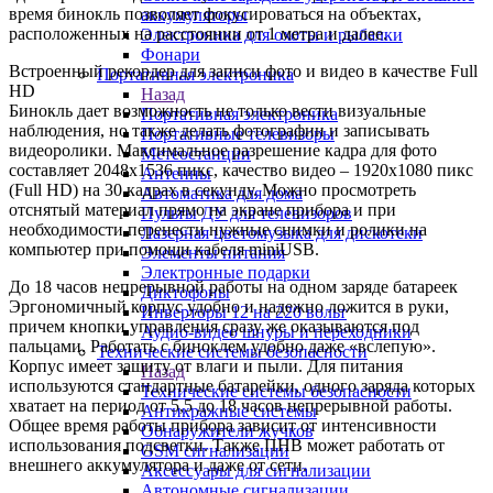
время бинокль позволяет фокусироваться на объектах,
аккумуляторы
расположенных на расстоянии от 1 метра и далее.
Электроника для охоты и рыбалки
Фонари
Встроенный рекордер для записи фото и видео в качестве Full
Портативная электроника
HD
Назад
Бинокль дает возможность не только вести визуальные
Портативная электроника
наблюдения, но также делать фотографии и записывать
Портативные телевизоры
видеоролики. Максимальное разрешение кадра для фото
Метеостанции
составляет 2048x1536 пикс, качество видео – 1920x1080 пикс
Антенны
(Full HD) на 30 кадрах в секунду. Можно просмотреть
Автоматика для дома
отснятый материал прямо на экране прибора и при
Пульты ДУ для телевизоров
необходимости перенести нужные снимки и ролики на
Лазерная цветомузыка для дискотеки
компьютер при помощи кабеля miniUSB.
Элементы питания
Электронные подарки
До 18 часов непрерывной работы на одном заряде батареек
Диктофоны
Эргономичный корпус удобно и надежно ложится в руки,
Инверторы 12 на 220 вольт
причем кнопки управления сразу же оказываются под
Аудио-видео шнуры и переходники
пальцами. Работать с биноклем удобно даже «вслепую».
Технические системы безопасности
Корпус имеет защиту от влаги и пыли. Для питания
Назад
используются стандартные батарейки, одного заряда которых
Технические системы безопасности
хватает на период от 5,5 до 18 часов непрерывной работы.
Антикражные системы
Общее время работы прибора зависит от интенсивности
Обнаружители жучков
использования подсветки. Также ПНВ может работать от
GSM сигнализации
внешнего аккумулятора и даже от сети.
Аксессуары для сигнализации
Автономные сигнализации