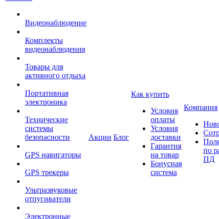
Видеонаблюдение
Комплекты
видеонаблюдения
Товары для
активного отдыха
Портативная
Как купить
электроника
Компания
Условия
Технические
оплаты
Нов
системы
Условия
Сот
безопасности
Акции
Блог
доставки
Пол
Гарантия
по р
GPS навигаторы
на товар
ПД
Бонусная
GPS трекеры
система
Ультразвуковые
отпугиватели
Электронные