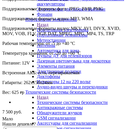
аккумуляторы
Поддерживаемые форматы фото: JPEG, BMP, PMG
Электроника для охоты и рыбалки
Фонари
Поддерживаемые форматы аудио: MP3, WMA
Портативная электроника
Назад
Поддерживаемые форматы видео: MKV, AVI, DIVX, XVID,
Портативная электроника
MOV, VOB, FLV, 3GP, DAT, MPEG, MPG, MP4, TS, TRP
Портативные телевизоры
Метеостанции
Рабочая температура: от -5 до +40 °С
Антенны
Автоматика для дома
Температура хранения: от -20 до +60 °С
Пульты ДУ для телевизоров
Лазерная цветомузыка для дискотеки
Питание: 12V
Элементы питания
Электронные подарки
Встроенная АКБ: есть, перезаряжаемая
Диктофоны
Инверторы 12 на 220 вольт
Габариты: 262х158х24мм
Аудио-видео шнуры и переходники
Технические системы безопасности
Вес: 625 гр
Назад
Технические системы безопасности
Антикражные системы
7 500
руб.
Обнаружители жучков
GSM сигнализации
Мало
Аксессуары для сигнализации
Нашли дешевле?
Автономные сигнализации