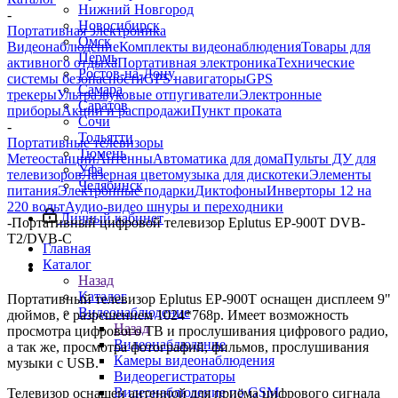
Нижний Новгород
-
Новосибирск
Портативная электроника
Омск
Видеонаблюдение
Комплекты видеонаблюдения
Товары для
Пермь
активного отдыха
Портативная электроника
Технические
Ростов-на-Дону
системы безопасности
GPS навигаторы
GPS
Самара
трекеры
Ультразвуковые отпугиватели
Электронные
Саратов
приборы
Акции и распродажи
Пункт проката
Сочи
-
Тольятти
Портативные телевизоры
Тюмень
Метеостанции
Антенны
Автоматика для дома
Пульты ДУ для
Уфа
телевизоров
Лазерная цветомузыка для дискотеки
Элементы
Челябинск
питания
Электронные подарки
Диктофоны
Инверторы 12 на
220 вольт
Аудио-видео шнуры и переходники
Личный кабинет
-
Портативный цифровой телевизор Eplutus EP-900T DVB-
T2/DVB-C
Главная
Каталог
Назад
Каталог
Портативный телевизор Eplutus EP-900T оснащен дисплеем 9"
Видеонаблюдение
дюймов, с разрешением 1024*768p. Имеет возможность
Назад
просмотра цифрового ТВ и прослушивания цифрового радио,
Видеонаблюдение
а так же, просмотра фотографий, фильмов, прослушивания
Камеры видеонаблюдения
музыки с USB.
Видеорегистраторы
Видеонаблюдение по GSM
Телевизор оснащен антенной для приёма цифрового сигнала