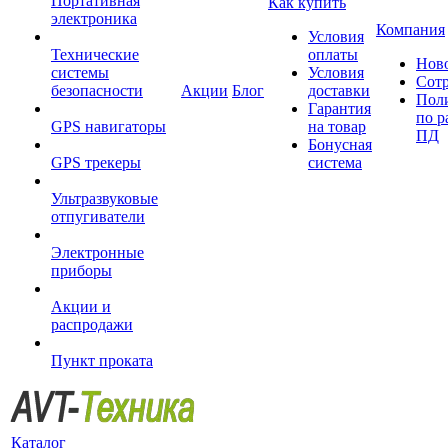
Портативная
Как купить
электроника
Компания
Условия
Технические
оплаты
Нов
системы
Условия
Сот
безопасности
Акции
Блог
доставки
Пол
Гарантия
по р
GPS навигаторы
на товар
ПД
Бонусная
GPS трекеры
система
Ультразвуковые
отпугиватели
Электронные
приборы
Акции и
распродажи
Пункт проката
Каталог