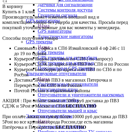
-
+
Датчики для сигнализации
В корзину
Системы контроля доступа
Купить в 1 клик
Глушители сигнала
Производитель может изменить внешний вид и
GPS навигаторы
комплектацию товара без ущерба для качества. Просьба перед
Назад
покупкой уточнять важные для вас моменты у менеджера.
GPS навигаторы
Туристические навигаторы
Способы получения товара
GPS трекеры
Назад
Самовывоз с офиса в СПб Измайловский 4 оф 246 с 11
GPS трекеры
до 19 по будням
GPS трекеры для автомобиля
Курьером Яндекс доставки по СПб ( по запросу)
GPS трекеры для животных
Курьером СДЭК до адреса или ПВЗ по СПб и по России
Персональные GPS трекеры
Курьером Боксберри до адреса или ПВЗ по СПб и по
Ультразвуковые отпугиватели
России
Назад
Доставка 5Post до ПВЗ в магазинах Пятерочка и
Ультразвуковые отпугиватели
Перекрёсток по СПб и по России
Отпугиватели птиц
Почтой России в отдалённые районы
Отпугиватели и уничтожители насекомых
Отпугиватели собак
АКЦИЯ : При оплате заказа от 5000 руб доставка до ПВЗ
Отпугиватели кротов и змей
СДЭК и 5Post в Москве и СПб
БЕСПЛАТНО
Отпугиватели мышей и крыс
Электронные приборы
При оплате заказа на сумму более 10000 руб доставка до ПВЗ
Назад
5Post во все крупные города России,где есть магазины
Электронные приборы
Пятёрочка и Перекрёсток
БЕСПЛАТНО
Приборы для настройки TV сигнала