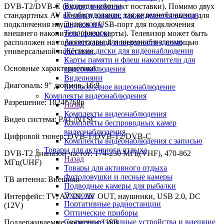
Видеодомофоны
DVB-T2/DVB-C (входит в комплект поставки). Помимо двух
IP-оборудование для видеонаблюдения
стандартных AV входов и выхода, также имеется выход для
Эндоскопы
подключения наушников и USB-порт для подключения
Тепловизоры
внешнего накопителя (флеш карты). Телевизор может быть
Аксессуары для видеонаблюдения
расположен на горизонтальной поверхности с помощью
Жёсткие диски для видеонаблюдения
универсальной подставки.
Карты памяти и флеш накопители для
Основные характеристики:
видеонаблюдения
Видеоняни
Диагональ: 9" дюймов, 16:9
Беспроводное видеонаблюдение
Комплекты видеонаблюдения
Разрешение: 1024*768p
Назад
Комплекты видеонаблюдения
Видео система: PAL/NTSC
Комплекты беспроводных камер
видеонаблюдения
Цифровой тюнер: DVB-T/DVB-T2/DVB-C
Комплекты видеонаблюдения с записью
Товары для активного отдыха
DVB-T2 диапазон частот: 174-230 МГц(VHF), 470-862
Назад
МГц(UHF)
Товары для активного отдыха
Фотоловушки и лесные камеры
ТВ антенна: Внешняя
Подводные камеры для рыбалки
Эхолоты
Интерфейс: TV, AV IN, AV OUT, наушники, USB 2.0, DC
Портативные радиостанции
(12V)
Оптические приборы
Солнечные зарядные устройства и внешние
Поддерживаемые носители: USB