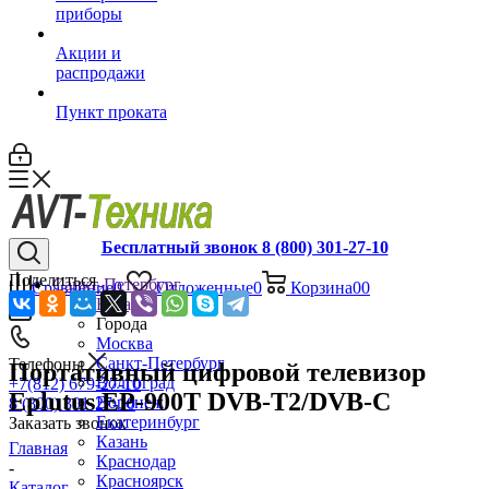
приборы
Акции и
распродажи
Пункт проката
Бесплатный звонок 8 (800) 301-27-10
Поделиться
Санкт-Петербург
Сравнение
0
Отложенные
0
Корзина
0
0
Назад
Города
Москва
Санкт-Петербург
Телефоны
Портативный цифровой телевизор
Волгоград
+7(812) 679-27-10
Eplutus EP-900T DVB-T2/DVB-C
Воронеж
8 (800) 301-27-10
Екатеринбург
Заказать звонок
Казань
Главная
Краснодар
-
Красноярск
Каталог