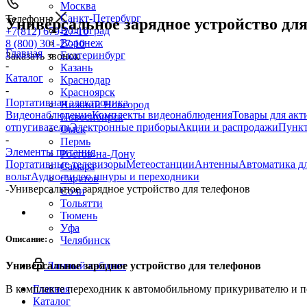
Москва
Санкт-Петербург
Телефоны
Универсальное зарядное устройство дл
Волгоград
+7(812) 679-27-10
Воронеж
8 (800) 301-27-10
Главная
Екатеринбург
Заказать звонок
-
Казань
Каталог
Краснодар
-
Красноярск
Портативная электроника
Нижний Новгород
Видеонаблюдение
Комплекты видеонаблюдения
Товары для акт
Новосибирск
отпугиватели
Электронные приборы
Акции и распродажи
Пункт
Омск
-
Пермь
Элементы питания
Ростов-на-Дону
Портативные телевизоры
Метеостанции
Антенны
Автоматика д
Самара
вольт
Аудио-видео шнуры и переходники
Саратов
-
Универсальное зарядное устройство для телефонов
Сочи
Тольятти
Тюмень
Уфа
Описание:
Челябинск
Личный кабинет
Универсальное зарядное устройство для телефонов
Главная
В комплекте переходник к автомобильному прикуривателю и пе
Каталог