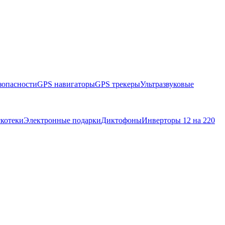
зопасности
GPS навигаторы
GPS трекеры
Ультразвуковые
скотеки
Электронные подарки
Диктофоны
Инверторы 12 на 220