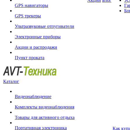
Акции
Блог
Ус
GPS навигаторы
Га
Бо
GPS трекеры
Ультразвуковые отпугиватели
Электронные приборы
Акции и распродажи
Пункт проката
Каталог
Видеонаблюдение
Комплекты видеонаблюдения
Товары для активного отдыха
Портативная электроника
Как куп