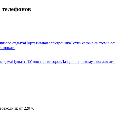
я телефонов
ивного отдыха
Портативная электроника
Технические системы бе
 проката
ля дома
Пульты ДУ для телевизоров
Лазерная цветомузыка для ди
реходник от 220 v.