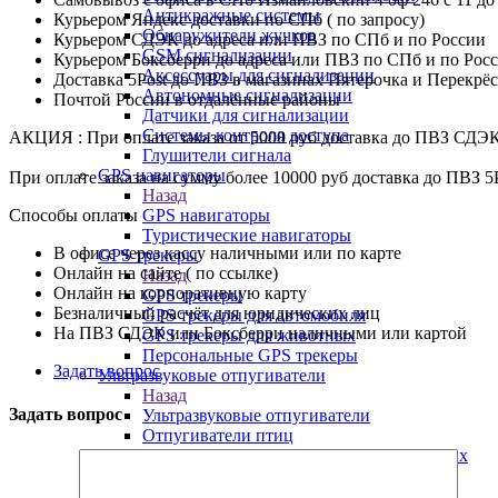
Антикражные системы
Курьером Яндекс доставки по СПб ( по запросу)
Обнаружители жучков
Курьером СДЭК до адреса или ПВЗ по СПб и по России
GSM сигнализации
Курьером Боксберри до адреса или ПВЗ по СПб и по Рос
Аксессуары для сигнализации
Доставка 5Post до ПВЗ в магазинах Пятерочка и Перекрё
Автономные сигнализации
Почтой России в отдалённые районы
Датчики для сигнализации
Системы контроля доступа
АКЦИЯ : При оплате заказа от 5000 руб доставка до ПВЗ СДЭ
Глушители сигнала
GPS навигаторы
При оплате заказа на сумму более 10000 руб доставка до ПВЗ 5
Назад
GPS навигаторы
Способы оплаты
Туристические навигаторы
В офисе через кассу наличными или по карте
GPS трекеры
Онлайн на сайте ( по ссылке)
Назад
Онлайн на корпоративную карту
GPS трекеры
Безналичный расчёт для юридических лиц
GPS трекеры для автомобиля
На ПВЗ СДЭК или Боксберри наличными или картой
GPS трекеры для животных
Персональные GPS трекеры
Задать вопрос
Ультразвуковые отпугиватели
Назад
Задать вопрос
Ультразвуковые отпугиватели
Отпугиватели птиц
Отпугиватели и уничтожители насекомых
Отпугиватели собак
Отпугиватели кротов и змей