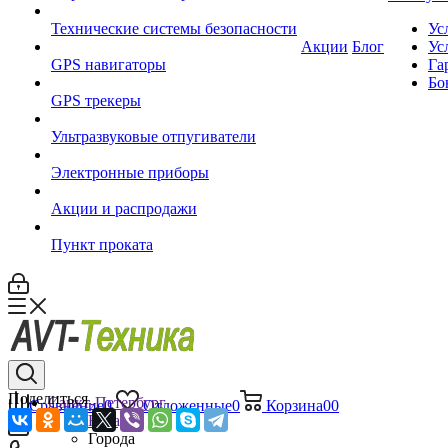
Технические системы безопасности
Ус
Акции
Блог
Ус
GPS навигаторы
Га
Бо
GPS трекеры
Ультразвуковые отпугиватели
Электронные приборы
Акции и распродажи
Пункт проката
Поделиться
Санкт-Петербург
Сравнение
0
Отложенные
0
Корзина
0
0
Назад
Города