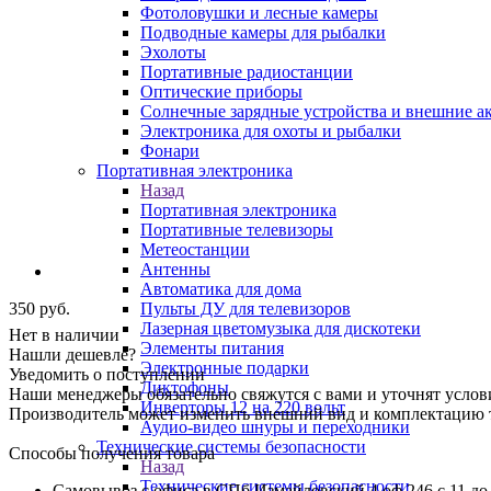
Фотоловушки и лесные камеры
Подводные камеры для рыбалки
Эхолоты
Портативные радиостанции
Оптические приборы
Солнечные зарядные устройства и внешние а
Электроника для охоты и рыбалки
Фонари
Портативная электроника
Назад
Портативная электроника
Портативные телевизоры
Метеостанции
Антенны
Автоматика для дома
Пульты ДУ для телевизоров
350
руб.
Лазерная цветомузыка для дискотеки
Нет в наличии
Элементы питания
Нашли дешевле?
Электронные подарки
Уведомить о поступлении
Диктофоны
Наши менеджеры обязательно свяжутся с вами и уточнят услови
Инверторы 12 на 220 вольт
Производитель может изменить внешний вид и комплектацию то
Аудио-видео шнуры и переходники
Технические системы безопасности
Способы получения товара
Назад
Технические системы безопасности
Самовывоз с офиса в СПб Измайловский 4 оф 246 с 11 до