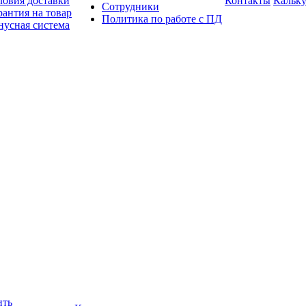
ловия доставки
Контакты
Кальку
Сотрудники
рантия на товар
Политика по работе с ПД
нусная система
ить