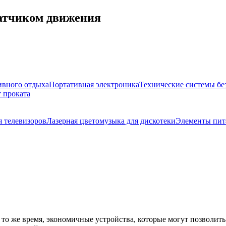
атчиком движения
ивного отдыха
Портативная электроника
Технические системы бе
 проката
 телевизоров
Лазерная цветомузыка для дискотеки
Элементы пит
то же время, экономичные устройства, которые могут позволить