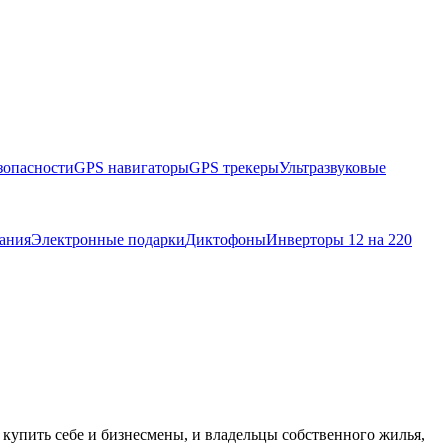
зопасности
GPS навигаторы
GPS трекеры
Ультразвуковые
ания
Электронные подарки
Диктофоны
Инверторы 12 на 220
 купить себе и бизнесмены, и владельцы собственного жилья,