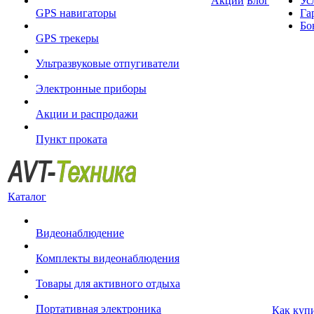
Акции
Блог
Ус
GPS навигаторы
Га
Бо
GPS трекеры
Ультразвуковые отпугиватели
Электронные приборы
Акции и распродажи
Пункт проката
Каталог
Видеонаблюдение
Комплекты видеонаблюдения
Товары для активного отдыха
Портативная электроника
Как куп