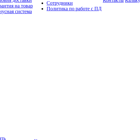
ловия доставки
Контакты
Кальку
Сотрудники
рантия на товар
Политика по работе с ПД
нусная система
ить