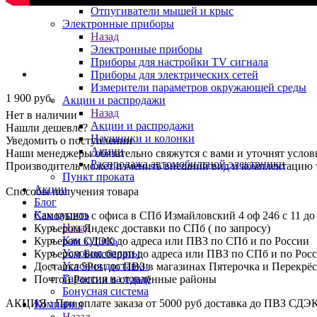
Отпугиватели мышей и крыс
Электронные приборы
Назад
Электронные приборы
Приборы для настройки TV сигнала
Приборы для электрических сетей
Измерители параметров окружающей среды
1 900
руб.
Акции и распродажи
Назад
Нет в наличии
Акции и распродажи
Нашли дешевле?
Наушники и колонки
Уведомить о поступлении
Акции
Наши менеджеры обязательно свяжутся с вами и уточнят услови
Распродажа автомобильной электрники
Производитель может изменить внешний вид и комплектацию то
Пункт проката
Акции
Способы получения товара
Блог
Как купить
Самовывоз с офиса в СПб Измайловский 4 оф 246 с 11 до
Назад
Курьером Яндекс доставки по СПб ( по запросу)
Как купить
Курьером СДЭК до адреса или ПВЗ по СПб и по России
Условия оплаты
Курьером Боксберри до адреса или ПВЗ по СПб и по Рос
Условия доставки
Доставка 5Post до ПВЗ в магазинах Пятерочка и Перекрё
Гарантия на товар
Почтой России в отдалённые районы
Бонусная система
АКЦИЯ : При оплате заказа от 5000 руб доставка до ПВЗ СДЭ
Компания
Назад