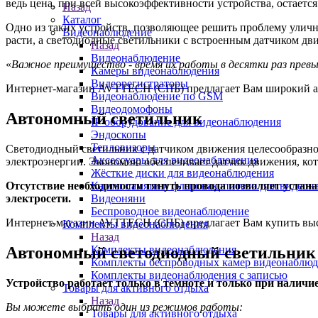
ведь цена, при всей высокоэффективности устройства, остается
Назад
Каталог
Одно из таких устройств, позволяющее решить проблему уличн
Видеонаблюдение
расти, а светодиодные светильники с встроенным датчиком дв
Назад
Видеонаблюдение
Важное преимущество - время их работы в десятки раз прев
Камеры видеонаблюдения
Видеорегистраторы
Интернет-магазин AVTTECH (СПБ) предлагает Вам широкий асс
Видеонаблюдение по GSM
Видеодомофоны
Автономный светильник
IP-оборудование для видеонаблюдения
Эндоскопы
Тепловизоры
Светодиодный светильник с датчиком движения целесообразно п
Аксессуары для видеонаблюдения
электроэнергии. Экономию обеспечивает датчик движения, кото
Жёсткие диски для видеонаблюдения
Отсутствие необходимости тянуть провода позволяет устана
Карты памяти и флеш накопители для видеон
электросети.
Видеоняни
Беспроводное видеонаблюдение
Интернет-магазин AVTTECH (СПБ) предлагает Вам купить высо
Комплекты видеонаблюдения
Назад
Автономный светодиодный светильник 
Комплекты видеонаблюдения
Комплекты беспроводных камер видеонаблюд
Комплекты видеонаблюдения с записью
Устройство работает только в темноте и только при наличие
Товары для активного отдыха
Назад
Вы можете выбрать один из режимов работы:
Товары для активного отдыха