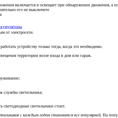
ижения включается и освещает при обнаружении движения, а по
тоятельно его не выключите
а
ккумуляторы
мым от электросети.
аботать устройству только тогда, когда это необходимо.
ещения территории возле входа в дом или гараж.
луживание;
к службы светильника;
ь светодиодные светильники стоит.
етильников с каждым годом становится все популярней.
На попул