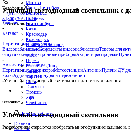
Москва
Санкт-Петербург
Телефоны
Уличный светодиодный светильник с д
Волгоград
+7(812) 679-27-10
Воронеж
8 (800) 301-27-10
Главная
Екатеринбург
Заказать звонок
-
Казань
Каталог
Краснодар
-
Красноярск
Портативная электроника
Нижний Новгород
Видеонаблюдение
Комплекты видеонаблюдения
Товары для акт
Новосибирск
отпугиватели
Электронные приборы
Акции и распродажи
Пункт
Омск
-
Пермь
Автоматика для дома
Ростов-на-Дону
Портативные телевизоры
Метеостанции
Антенны
Пульты ДУ для
Самара
вольт
Аудио-видео шнуры и переходники
Саратов
-
Уличный светодиодный светильник с датчиком движения
Сочи
Тольятти
Тюмень
Уфа
Описание:
Челябинск
Личный кабинет
Уличный светодиодный светильник
Главная
Разработчики стараются изобретать многофункциональные и, в 
Каталог