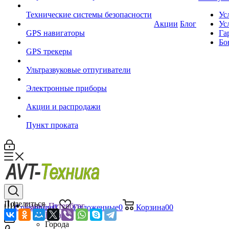
Технические системы безопасности
Ус
Акции
Блог
Ус
GPS навигаторы
Га
Бо
GPS трекеры
Ультразвуковые отпугиватели
Электронные приборы
Акции и распродажи
Пункт проката
Поделиться
Санкт-Петербург
Сравнение
0
Отложенные
0
Корзина
0
0
Назад
Города