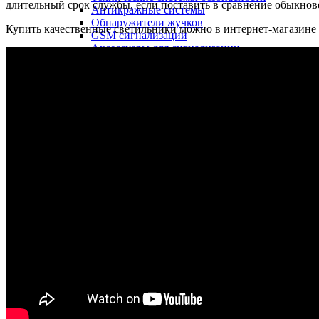
длительный срок службы, если поставить в сравнение обыкно
Антикражные системы
Обнаружители жучков
Купить качественные светильники можно в интернет-магазине
GSM сигнализации
Аксессуары для сигнализации
Автономные сигнализации
Датчики для сигнализации
Системы контроля доступа
Глушители сигнала
GPS навигаторы
Назад
GPS навигаторы
Туристические навигаторы
GPS трекеры
Назад
GPS трекеры
GPS трекеры для автомобиля
GPS трекеры для животных
Персональные GPS трекеры
Ультразвуковые отпугиватели
Назад
Ультразвуковые отпугиватели
Отпугиватели птиц
Отпугиватели и уничтожители насекомых
Отпугиватели собак
Отпугиватели кротов и змей