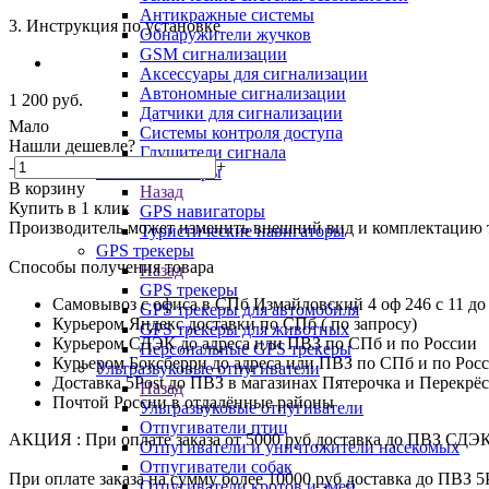
Антикражные системы
3. Инструкция по установке
Обнаружители жучков
GSM сигнализации
Аксессуары для сигнализации
Автономные сигнализации
1 200
руб.
Датчики для сигнализации
Мало
Системы контроля доступа
Нашли дешевле?
Глушители сигнала
-
+
GPS навигаторы
В корзину
Назад
Купить в 1 клик
GPS навигаторы
Производитель может изменить внешний вид и комплектацию то
Туристические навигаторы
GPS трекеры
Способы получения товара
Назад
GPS трекеры
Самовывоз с офиса в СПб Измайловский 4 оф 246 с 11 до
GPS трекеры для автомобиля
Курьером Яндекс доставки по СПб ( по запросу)
GPS трекеры для животных
Курьером СДЭК до адреса или ПВЗ по СПб и по России
Персональные GPS трекеры
Курьером Боксберри до адреса или ПВЗ по СПб и по Рос
Ультразвуковые отпугиватели
Доставка 5Post до ПВЗ в магазинах Пятерочка и Перекрё
Назад
Почтой России в отдалённые районы
Ультразвуковые отпугиватели
Отпугиватели птиц
АКЦИЯ : При оплате заказа от 5000 руб доставка до ПВЗ СДЭ
Отпугиватели и уничтожители насекомых
Отпугиватели собак
При оплате заказа на сумму более 10000 руб доставка до ПВЗ 5
Отпугиватели кротов и змей