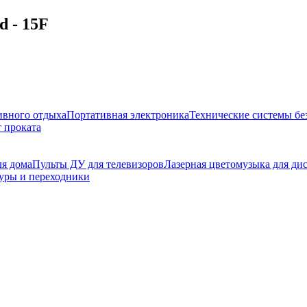
 - 15F
ивного отдыха
Портативная электроника
Технические системы бе
 проката
ля дома
Пульты ДУ для телевизоров
Лазерная цветомузыка для ди
уры и переходники