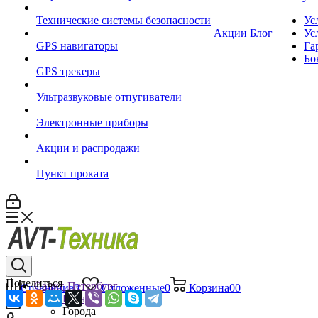
Технические системы безопасности
Ус
Акции
Блог
Ус
GPS навигаторы
Га
Бо
GPS трекеры
Ультразвуковые отпугиватели
Электронные приборы
Акции и распродажи
Пункт проката
Поделиться
Санкт-Петербург
Сравнение
0
Отложенные
0
Корзина
0
0
Назад
Города