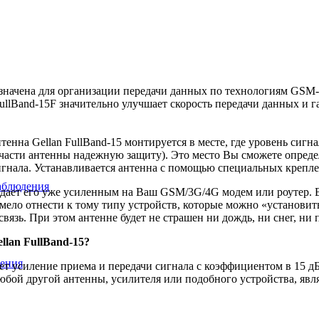
начена для организации передачи данных по технологиям GSM-
lBand-15F значительно улучшает скорость передачи данных и га
тенна Gellan FullBand-15 монтируется в месте, где уровень сиг
части антенны надежную защиту). Это место Вы сможете опреде
гнала. Устанавливается антенна с помощью специальных крепле
аблюдения
едает его уже усиленным на Ваш GSM/3G/4G модем или роутер. В
мело отнести к тому типу устройств, которые можно «установит
язь. При этом антенне будет не страшен ни дождь, ни снег, ни 
llan FullBand-15?
ения
ет усиление приема и передачи сигнала с коэффициентом в 15 д
любой другой антенны, усилителя или подобного устройства, явл