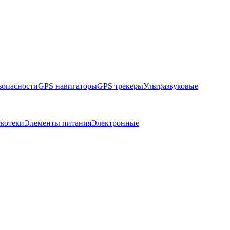
зопасности
GPS навигаторы
GPS трекеры
Ультразвуковые
скотеки
Элементы питания
Электронные