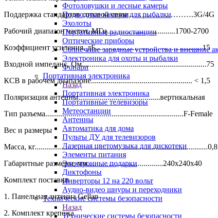
Фотоловушки и лесные камеры
Поддержка стандартов сотовой связи…………………….3G/4G
Подводные камеры для рыбалки
Эхолоты
Рабочий диапазон частот, МГц...................................1700-2700
Портативные радиостанции
Оптические приборы
Коэффициент усиления, дБ.......................................................15
Солнечные зарядные устройства и внешние а
Электроника для охоты и рыбалки
Входной импеданс, Ом................................................................75
Фонари
Портативная электроника
КСВ в рабочем диапазоне.................................................... < 1,5
Назад
Портативная электроника
Поляризация антенны..........................................вертикальная
Портативные телевизоры
Метеостанции
Тип разъема.......................................................................F-Female
Антенны
Автоматика для дома
Вес и размеры
Пульты ДУ для телевизоров
Лазерная цветомузыка для дискотеки
Масса, кг.........................................................................................0,8
Элементы питания
Габаритные размеры, мм.......................................240х240х40
Электронные подарки
Диктофоны
Комплект поставки
Инверторы 12 на 220 вольт
Аудио-видео шнуры и переходники
1. Панельная антенна Gellan
Технические системы безопасности
Назад
2. Комплект крепежа
Технические системы безопасности