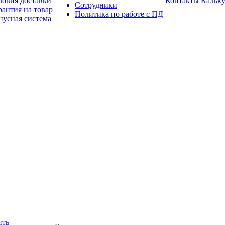
ловия доставки
Контакты
Кальку
Сотрудники
рантия на товар
Политика по работе с ПД
нусная система
ить