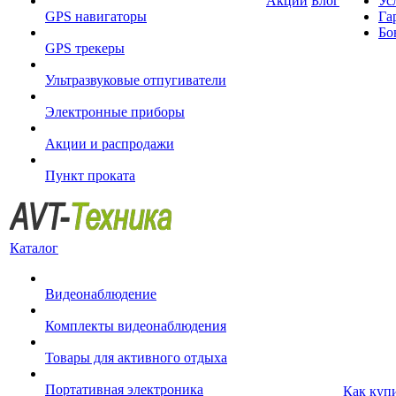
Акции
Блог
Ус
GPS навигаторы
Га
Бо
GPS трекеры
Ультразвуковые отпугиватели
Электронные приборы
Акции и распродажи
Пункт проката
Каталог
Видеонаблюдение
Комплекты видеонаблюдения
Товары для активного отдыха
Портативная электроника
Как куп