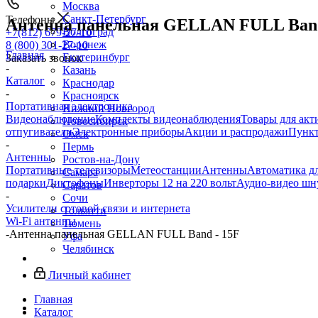
Москва
Санкт-Петербург
Телефоны
Антенна панельная GELLAN FULL Band
Волгоград
+7(812) 679-27-10
Воронеж
8 (800) 301-27-10
Главная
Екатеринбург
Заказать звонок
-
Казань
Каталог
Краснодар
-
Красноярск
Портативная электроника
Нижний Новгород
Видеонаблюдение
Комплекты видеонаблюдения
Товары для акт
Новосибирск
отпугиватели
Электронные приборы
Акции и распродажи
Пункт
Омск
-
Пермь
Антенны
Ростов-на-Дону
Портативные телевизоры
Метеостанции
Антенны
Автоматика д
Самара
подарки
Диктофоны
Инверторы 12 на 220 вольт
Аудио-видео шн
Саратов
-
Сочи
Усилители сотовой связи и интернета
Тольятти
Wi-Fi антенны
Тюмень
-
Антенна панельная GELLAN FULL Band - 15F
Уфа
Челябинск
Личный кабинет
Главная
Каталог