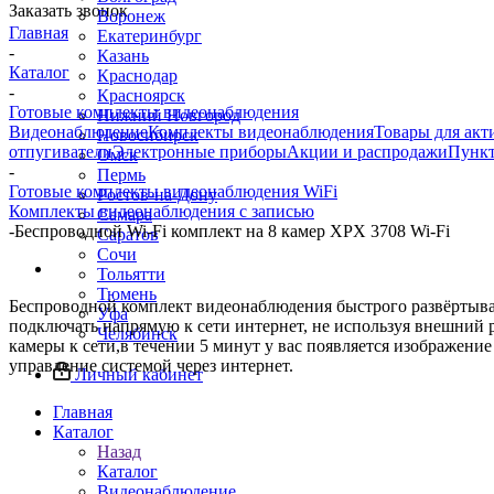
Заказать звонок
Воронеж
Главная
Екатеринбург
-
Казань
Каталог
Краснодар
-
Красноярск
Готовые комплекты видеонаблюдения
Нижний Новгород
Видеонаблюдение
Комплекты видеонаблюдения
Товары для акт
Новосибирск
отпугиватели
Электронные приборы
Акции и распродажи
Пункт
Омск
-
Пермь
Готовые комплекты видеонаблюдения WiFi
Ростов-на-Дону
Комплекты видеонаблюдения с записью
Самара
-
Беспроводной Wi-Fi комплект на 8 камер XPX 3708 Wi-Fi
Саратов
Сочи
Тольятти
Тюмень
Беспроводной комплект видеонаблюдения быстрого развёртыва
Уфа
подключать напрямую к сети интернет, не используя внешний 
Челябинск
камеры к сети,в течении 5 минут у вас появляется изображени
управление системой через интернет.
Личный кабинет
Главная
Каталог
Назад
Каталог
Видеонаблюдение