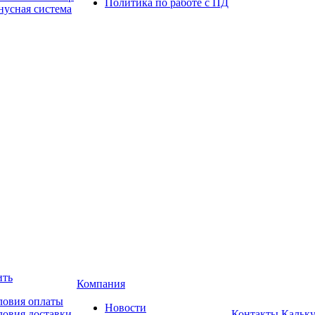
Политика по работе с ПД
нусная система
ить
Компания
ловия оплаты
Новости
ловия доставки
Контакты
Кальку