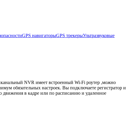
зопасности
GPS навигаторы
GPS трекеры
Ультразвуковые
миканальный NVR имеет встроенный Wi-Fi роутер ,можно
нимум обязательных настроек. Вы подключаете регистратор и
ию движения в кадре или по расписанию и удаленное