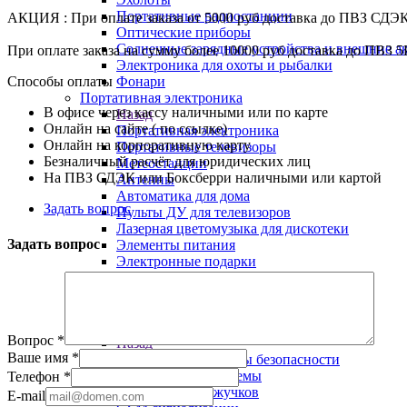
Портативные радиостанции
АКЦИЯ : При оплате заказа от 5000 руб доставка до ПВЗ СДЭ
Оптические приборы
Солнечные зарядные устройства и внешние а
При оплате заказа на сумму более 10000 руб доставка до ПВЗ 5
Электроника для охоты и рыбалки
Способы оплаты
Фонари
Портативная электроника
В офисе через кассу наличными или по карте
Назад
Онлайн на сайте ( по ссылке)
Портативная электроника
Онлайн на корпоративную карту
Портативные телевизоры
Безналичный расчёт для юридических лиц
Метеостанции
На ПВЗ СДЭК или Боксберри наличными или картой
Антенны
Автоматика для дома
Задать вопрос
Пульты ДУ для телевизоров
Лазерная цветомузыка для дискотеки
Задать вопрос
Элементы питания
Электронные подарки
Диктофоны
Инверторы 12 на 220 вольт
Аудио-видео шнуры и переходники
Технические системы безопасности
Вопрос
*
Назад
Ваше имя
*
Технические системы безопасности
Антикражные системы
Телефон
*
Обнаружители жучков
E-mail