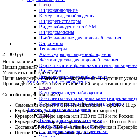
Назад
Видеонаблюдение
Камеры видеонаблюдения
Видеорегистраторы
Видеонаблюдение по GSM
Видеодомофоны
IP-оборудование для видеонаблюдения
Эндоскопы
Тепловизоры
21 000
руб.
Аксессуары для видеонаблюдения
Жёсткие диски для видеонаблюдения
Нет в наличии
Карты памяти и флеш накопители для видеон
Нашли дешевле?
Видеоняни
Уведомить о поступлении
Беспроводное видеонаблюдение
Наши менеджеры обязательно свяжутся с вами и уточнят услови
Комплекты видеонаблюдения
Производитель может изменить внешний вид и комплектацию то
Назад
Комплекты видеонаблюдения
Способы получения товара
Комплекты беспроводных камер видеонаблюд
Комплекты видеонаблюдения с записью
Самовывоз с офиса в СПб Измайловский 4 оф 246 с 11 до
Товары для активного отдыха
Курьером Яндекс доставки по СПб ( по запросу)
Назад
Курьером СДЭК до адреса или ПВЗ по СПб и по России
Товары для активного отдыха
Курьером Боксберри до адреса или ПВЗ по СПб и по Рос
Фотоловушки и лесные камеры
Доставка 5Post до ПВЗ в магазинах Пятерочка и Перекрё
Подводные камеры для рыбалки
Почтой России в отдалённые районы
Эхолоты