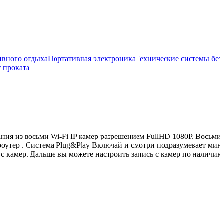
ивного отдыха
Портативная электроника
Технические системы бе
 проката
ния из восьми Wi-Fi IP камер разрешением FullHD 1080P. Вось
роутер . Система Plug&Play Включай и смотри подразумевает ми
е с камер. Дальше вы можете настроить запись с камер по налич