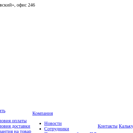
овский», офис 246
ить
Компания
ловия оплаты
Новости
ловия доставки
Контакты
Кальку
Сотрудники
рантия на товар